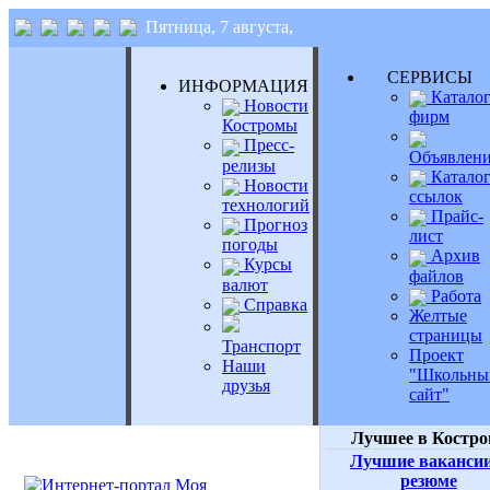
Пятница, 7 августа,
СЕРВИС
ИНФОРМАЦИЯ
Катало
Новости
фирм
Костромы
Пресс-
Объявлен
релизы
Катало
Новости
ссылок
технологий
Прайс-
Прогноз
лист
погоды
Архив
Курсы
файлов
валют
Работа
Справка
Желтые
страницы
Транспорт
Проект
Наши
"Школьны
друзья
сайт"
Лучшее в Костро
Лучшие вакансии
резюме