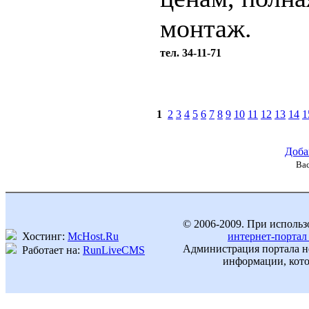
монтаж.
тел. 34-11-71
1
2
3
4
5
6
7
8
9
10
11
12
13
14
1
Доба
Вас
© 2006-2009. При использ
Хостинг:
McHost.Ru
интернет-портал
Администрация портала не
Работает на:
RunLiveCMS
информации, кото