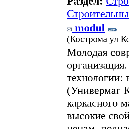
Раздел:
Стро
Строительны
modul
(Кострома ул К
Молодая сов
организация
технологии:
(Универмаг К
каркасного м
высокие свой
ценам, полна