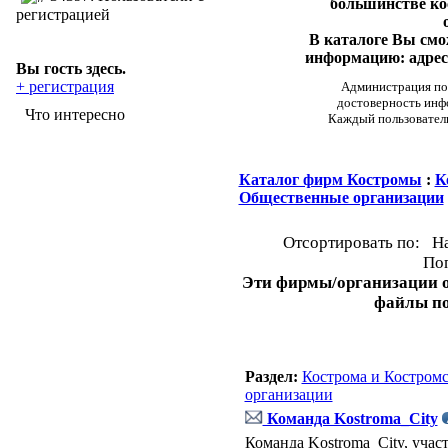
большинстве ко
регистрацией
В каталоге Вы см
информацию: адреса
Вы гость здесь.
+ регистрация
Администрация пор
достоверность инф
Что интересно
Каждый пользовател
Каталог фирм Костромы
:
К
Общественные организации
Отсортировать по: Н
Поп
Эти фирмы/организации о
файлы п
Раздел:
Кострома и Костромс
организации
Команда Kostroma_City
Команда Kostroma_City, уча