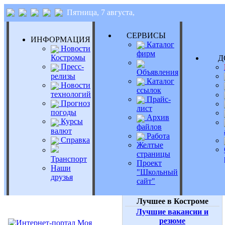
Пятница, 7 августа,
СЕРВИСЫ
ИНФОРМАЦИЯ
Каталог
Новости
фирм
Костромы
Д
Пресс-
Объявления
релизы
Каталог
Новости
ссылок
технологий
Прайс-
Прогноз
лист
погоды
Архив
Курсы
файлов
валют
Работа
Справка
Желтые
страницы
Транспорт
Проект
Наши
"Школьный
друзья
сайт"
Лучшее в Костроме
Лучшие вакансии и
резюме