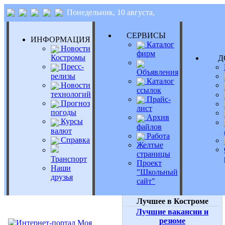
Понедельник, 10 августа,
СЕРВИСЫ
ИНФОРМАЦИЯ
Каталог
Новости
фирм
Костромы
Д
Пресс-
Объявления
релизы
Каталог
Новости
ссылок
технологий
Прайс-
Прогноз
лист
погоды
Архив
Курсы
файлов
валют
Работа
Справка
Желтые
страницы
Транспорт
Проект
Наши
"Школьный
друзья
сайт"
Лучшее в Костроме
Лучшие вакансии и
резюме