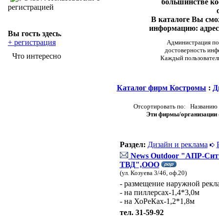
большинстве ко
регистрацией
В каталоге Вы см
информацию: адреса
Вы гость здесь.
+ регистрация
Администрация пор
достоверность инф
Что интересно
Каждый пользовател
Каталог фирм Костромы
:
Д
Отсортировать по: Названию 
Эти фирмы/организации о
Раздел:
Дизайн и реклама
News Outdoor "АПР-Сит
ТВД",ООО
(ул. Козуева 3/46, оф.20)
- размещение наружной рекл
- на пиллерсах-1,4*3,0м
- на ХоРеКах-1,2*1,8м
тел. 31-59-92