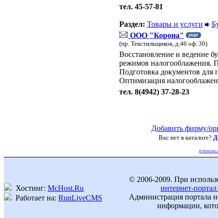
тел. 45-57-81
Раздел:
Товары и услуги
Б
ООО "Корона"
(пр. Текстильщиков, д.46 оф. 30)
Восстановление и ведение бух
режимов налогооблажения. По
Подготовка документов для 
Оптимизация налогооблажени
тел. 8(4942) 37-28-23
Добавить фирму/ор
Вас нет в каталоге?
Д
© RunCms.
© 2006-2009. При использ
Хостинг:
McHost.Ru
интернет-портал
Администрация портала не
Работает на:
RunLiveCMS
информации, кото