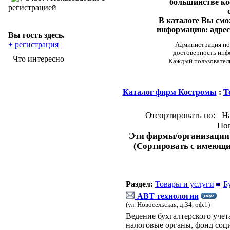
большинстве ко
регистрацией
В каталоге Вы см
информацию: адреса
Вы гость здесь.
+ регистрация
Администрация пор
достоверность инф
Что интересно
Каждый пользовател
Каталог фирм Костромы
:
Т
Отсортировать по: Н
Поп
Эти фирмы/организации
(Сортировать с имеющ
Раздел:
Товары и услуги
Б
АВТ технологии
(ул. Новосельская, д.34, оф.1)
Ведение бухгалтерского учета
налоговые органы, фонд соц