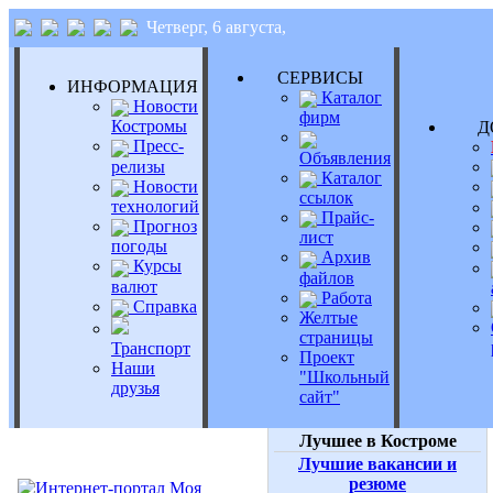
Четверг, 6 августа,
СЕРВИСЫ
ИНФОРМАЦИЯ
Каталог
Новости
фирм
Костромы
Д
Пресс-
Объявления
релизы
Каталог
Новости
ссылок
технологий
Прайс-
Прогноз
лист
погоды
Архив
Курсы
файлов
валют
Работа
Справка
Желтые
страницы
Транспорт
Проект
Наши
"Школьный
друзья
сайт"
Лучшее в Костроме
Лучшие вакансии и
резюме