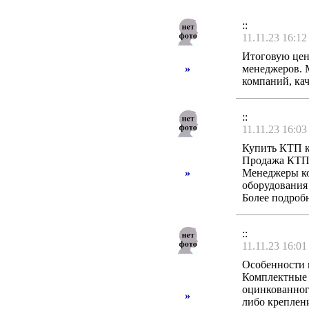
::
11.11.23 16:12
Итоговую цен
»
менеджеров. 
компаний, ка
::
11.11.23 16:03
Купить КТП к
Продажа КТП 
»
Менеджеры ко
оборудования
Более подроб
::
11.11.23 16:01
Особенности
Комплектные 
оцинкованног
»
либо креплен