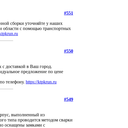
#551
нной сборки уточняйте у наших
и области с помощью транспортных
/ktpkrun.ru
#550
с доставкой в Ваш город.
идуальное предложение по цене
по телефону.
https://ktpkrun.ru
#549
орпус, выполненный из
го типа проводится методом сварки
но оснащены замками с