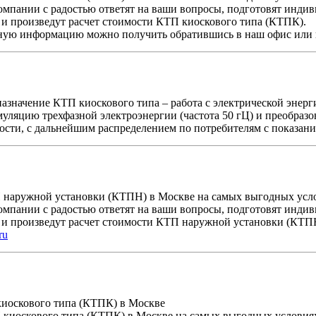
мпании с радостью ответят на ваши вопросы, подготовят индив
 и произведут расчет стоимости КТП киоскового типа (КТПК).
ную информацию можно получить обратившись в наш офис или 
назначение КТП киоскового типа – работа с электрической энер
муляцию трехфазной электроэнергии (частота 50 гЦ) и преобраз
сти, с дальнейшим распределением по потребителям с показания
наружной установки (КТПН) в Москве на самых выгодных услов
мпании с радостью ответят на ваши вопросы, подготовят индив
 и произведут расчет стоимости КТП наружной установки (КТП
ru
иоскового типа (КТПК) в Москве
киоскового типа (КТПК) в Москве на самых выгодных условиях 