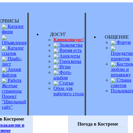
РВИСЫ
Каталог
фирм
ДОСУГ
ОБЩЕНИ
Киноконкурс!
Форум
Объявления
Знакомства
Каталог
Время есть
Передатчи
ссылок
Анекдоты
приветов
Прайс-
Гороскопы
Костром
лист
Игры
люблю и
Архив
Фото-
ненавижу
файлов
альбом
Страна
Работа
Статьи
советов
Желтые
Обои для
Пользоват
страницы
рабочего стола
Проект
"Школьный
сайт"
в Костроме
Погода в Костроме
вакансии и
езюме