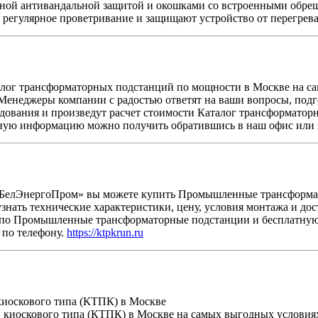
ной антивандальной защитой и окошками со встроенными обре
 регулярное проветривание и защищают устройство от перегрев
лог трансформаторных подстанций по мощности в Москве на са
 Менеджеры компании с радостью ответят на ваши вопросы, под
удования и произведут расчет стоимости Каталог трансформато
ную информацию можно получить обратившись в наш офис или 
БелЭнергоПром» вы можете купить Промышленные трансформат
знать технические характеристики, цену, условия монтажа и до
о Промышленные трансформаторные подстанции и бесплатную
 по телефону.
https://ktpkrun.ru
иоскового типа (КТПК) в Москве
киоскового типа (КТПК) в Москве на самых выгодных условиях 