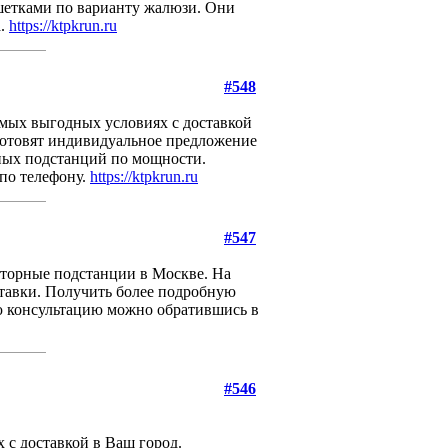
шетками по варианту жалюзи. Они
а.
https://ktpkrun.ru
#548
мых выгодных условиях с доставкой
готовят индивидуальное предложение
рных подстанций по мощности.
по телефону.
https://ktpkrun.ru
#547
орные подстанции в Москве. На
ставки. Получить более подробную
 консультацию можно обратившись в
#546
с доставкой в Ваш город.