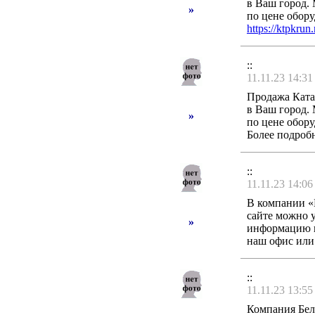
в Ваш город.
»
по цене обор
https://ktpkrun.
::
11.11.23 14:31
Продажа Ката
в Ваш город.
»
по цене обор
Более подроб
::
11.11.23 14:06
В компании «
сайте можно у
»
информацию п
наш офис или
::
11.11.23 13:55
Компания Бел