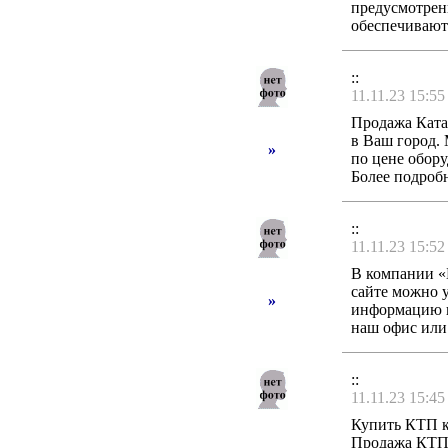
предусмотрен
обеспечивают
::
11.11.23 15:55
Продажа Ката
в Ваш город.
»
по цене обор
Более подроб
::
11.11.23 15:52
В компании «
сайте можно у
»
информацию п
наш офис или
::
11.11.23 15:45
Купить КТП к
Продажа КТП 