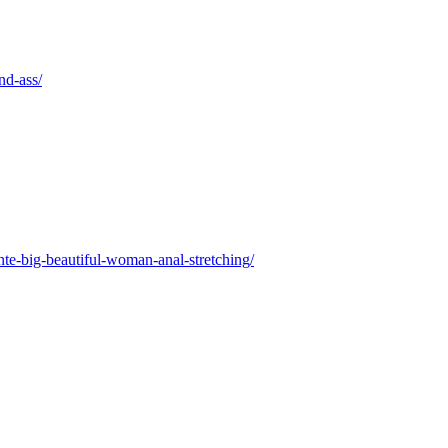
nd-ass/
ante-big-beautiful-woman-anal-stretching/