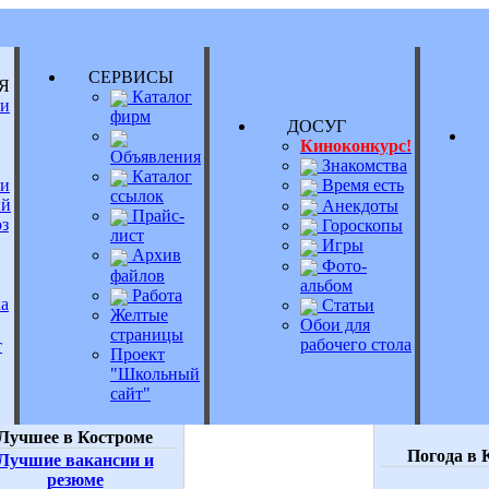
СЕРВИСЫ
Я
Каталог
и
фирм
ДОСУГ
О
Киноконкурс!
Объявления
Знакомства
Каталог
и
Время есть
ссылок
ий
Анекдоты
Прайс-
з
Гороскопы
лист
Игры
Архив
Фото-
файлов
альбом
Работа
а
Статьи
Желтые
Обои для
страницы
рабочего стола
т
Проект
"Школьный
сайт"
Лучшее в Костроме
Погода в 
Лучшие вакансии и
резюме