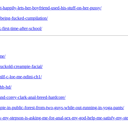
it-happily-lets-her-boyfriend-used-his-stuff-on-her-pussy/
-being-fucked-cumpilation/
first-time-after-school/
me/
cuckold-creampie-facial/
lf-c-loe-me-ndini-ch1/
nhb-hd/
and-corey-clark-anal-breed-hardcore/
pie-in-public-forest-from-two-guys-while-out-running-in-yoga-pants/
ow-my-stepson-is-asking-me-for-anal-sex-my-god-help-me-satisfy-my-ste