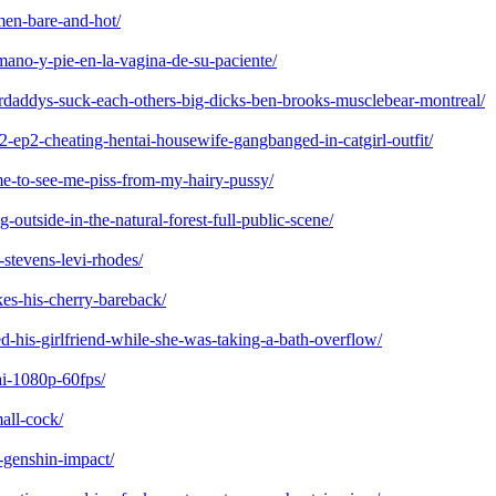
men-bare-and-hot/
-mano-y-pie-en-la-vagina-de-su-paciente/
rdaddys-suck-each-others-big-dicks-ben-brooks-musclebear-montreal/
2-ep2-cheating-hentai-housewife-gangbanged-in-catgirl-outfit/
me-to-see-me-piss-from-my-hairy-pussy/
outside-in-the-natural-forest-full-public-scene/
-stevens-levi-rhodes/
kes-his-cherry-bareback/
d-his-girlfriend-while-she-was-taking-a-bath-overflow/
ai-1080p-60fps/
all-cock/
-genshin-impact/