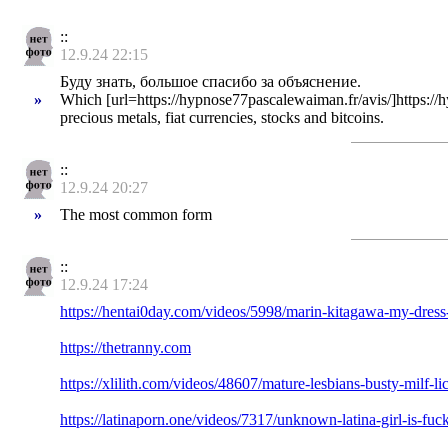
::
12.9.24 22:15
Буду знать, большое спасибо за объяснение.
»
Which [url=https://hypnose77pascalewaiman.fr/avis/]https://hy
precious metals, fiat currencies, stocks and bitcoins.
::
12.9.24 20:27
»
The most common form
::
12.9.24 17:24
https://hentai0day.com/videos/5998/marin-kitagawa-my-dress-
https://thetranny.com
https://xlilith.com/videos/48607/mature-lesbians-busty-milf
https://latinaporn.one/videos/7317/unknown-latina-girl-is-fuc