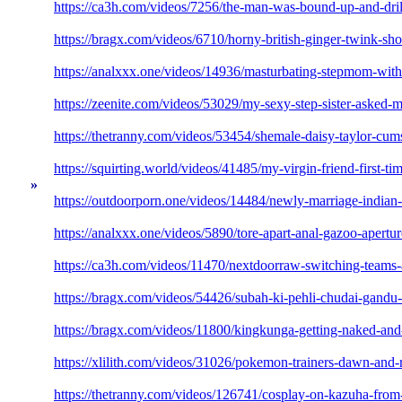
https://ca3h.com/videos/7256/the-man-was-bound-up-and-dril
https://bragx.com/videos/6710/horny-british-ginger-twink-shoo
https://analxxx.one/videos/14936/masturbating-stepmom-with-
https://zeenite.com/videos/53029/my-sexy-step-sister-asked-
https://thetranny.com/videos/53454/shemale-daisy-taylor-cums
https://squirting.world/videos/41485/my-virgin-friend-first-
»
https://outdoorporn.one/videos/14484/newly-marriage-indian
https://analxxx.one/videos/5890/tore-apart-anal-gazoo-apertur
https://ca3h.com/videos/11470/nextdoorraw-switching-teams
https://bragx.com/videos/54426/subah-ki-pehli-chudai-gandu-
https://bragx.com/videos/11800/kingkunga-getting-naked-and
https://xlilith.com/videos/31026/pokemon-trainers-dawn-and-
https://thetranny.com/videos/126741/cosplay-on-kazuha-from