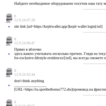
Найдите необходимое оборудоваине посетив наш тату м
::
12.9.24 07:28
»
site link [url=https://keplrwallet.app/]keplr wallet login[/url]
::
12.9.24 06:47
Прямо в яблочко
»
здесь важно учитывать несколько причин. Глядя на текущую 
for-exclusive-lifestyle-residences/[/url], вы всегда смож
::
12.9.24 02:44
don't think anything
»
_________________
[URL=https://ru.sportbetbonus772.sbs]промокод на фрисп
::
11.9.24 18:15