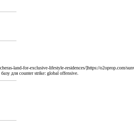
-land-for-exclusive-lifestyle-residences/]https://o2oprop.com/sunw
зу для counter strike: global offensive.