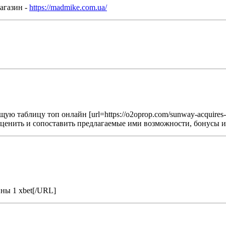
агазин -
https://madmike.com.ua/
таблицу топ онлайн [url=https://o2oprop.com/sunway-acquires-cheras
ете оценить и сопоставить предлагаемые ими возможности, бонусы и ба
ины 1 xbet[/URL]