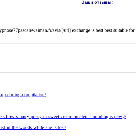
Ваши отзывы:
pnose77pascalewaiman.fr/avis/[/url] exchange is best best suitable for b
up-darling-compilation/
-licks-bbw-s-hairy-pussy-in-sweet-cream-amateur-cunnilingus-pawg/
ked-in-the-woods-while-she-is-lost/