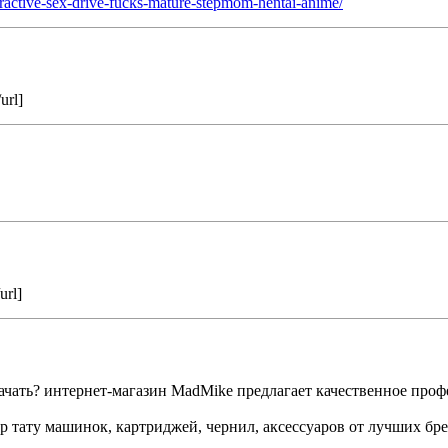
ractive-sex-drive-fucks-mature-stepmom-hentai-anime/
url]
url]
о начать? интернет-магазин MadMike предлагает качественное пр
 тату машинок, картриджей, чернил, аксессуаров от лучших бре