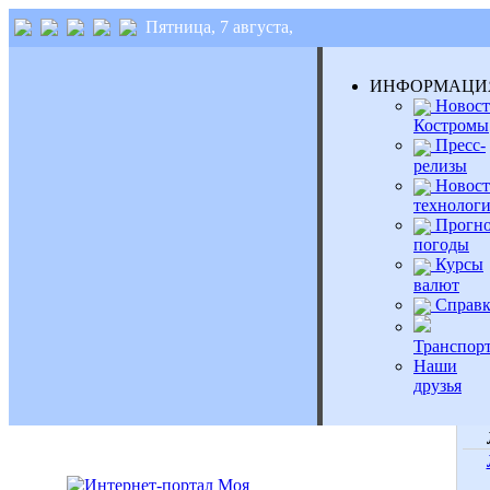
Пятница, 7 августа,
ИНФОРМАЦИ
Новост
Костромы
Пресс-
релизы
Новост
технолог
Прогно
погоды
Курсы
валют
Справк
Транспор
Наши
друзья