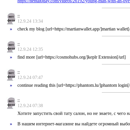
https://hentai0day.com/videos/26192/young-man-with-an-ove
::
12.9.24 13:34
»
check my blog [url=https://martianwallet.app/]martian wallet[/
::
12.9.24 12:35
»
find more [url=https://cosmohubs.org/]keplr Extension[/url]
::
12.9.24 07:47
»
continue reading this [url=https://phantom.lu/]phantom login[/
::
12.9.24 07:38
Хотите запустить свой тату салон, но не знаете, с чег
»
В нашем интернет-магазине вы найдете огромный выбор