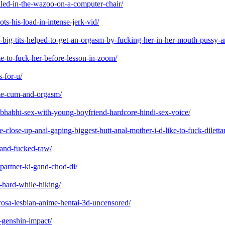
led-in-the-wazoo-on-a-computer-chair/
ts-his-load-in-intense-jerk-vid/
big-tits-helped-to-get-an-orgasm-by-fucking-her-in-her-mouth-pussy-a
me-to-fuck-her-before-lesson-in-zoom/
-for-u/
time-cum-and-orgasm/
-bhabhi-sex-with-young-boyfriend-hardcore-hindi-sex-voice/
e-close-up-anal-gaping-biggest-butt-anal-mother-i-d-like-to-fuck-dilett
-and-fucked-raw/
partner-ki-gand-chod-di/
-hard-while-hiking/
rosa-lesbian-anime-hentai-3d-uncensored/
-genshin-impact/