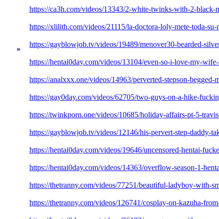
https://ca3h.com/videos/13343/2-white-twinks-with-2-black-
https://xlilith.com/videos/21115/la-doctora-loly-mete-toda-su
https://gayblowjob.tv/videos/19489/menover30-bearded-silve
»
https://hentai0day.com/videos/13104/even-so-i-love-my-wife-
https://analxxx.one/videos/14963/perverted-stepson-begged-
https://gay0day.com/videos/62705/two-guys-on-a-hike-fucking-
https://twinkporn.one/videos/10685/holiday-affairs-pt-5-travis
https://gayblowjob.tv/videos/12146/his-pervert-step-daddy-ta
https://hentai0day.com/videos/19646/uncensored-hentai-fucke
https://hentai0day.com/videos/14363/overflow-season-1-hent
https://thetranny.com/videos/77251/beautiful-ladyboy-with-sm
https://thetranny.com/videos/126741/cosplay-on-kazuha-from