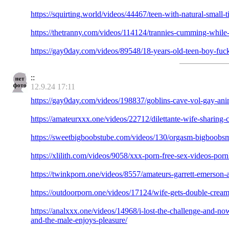
https://squirting.world/videos/44467/teen-with-natural-small-t
https://thetranny.com/videos/114124/trannies-cumming-while
https://gay0day.com/videos/89548/18-years-old-teen-boy-fuck-
::
12.9.24 17:11
https://gay0day.com/videos/198837/goblins-cave-vol-gay-ani
https://amateurxxx.one/videos/22712/dilettante-wife-sharing-
https://sweetbigboobstube.com/videos/130/orgasm-bigboobsmi
https://xlilith.com/videos/9058/xxx-porn-free-sex-videos-por
https://twinkporn.one/videos/8557/amateurs-garrett-emerson-
https://outdoorporn.one/videos/17124/wife-gets-double-cream
https://analxxx.one/videos/14968/i-lost-the-challenge-and-n
and-the-male-enjoys-pleasure/