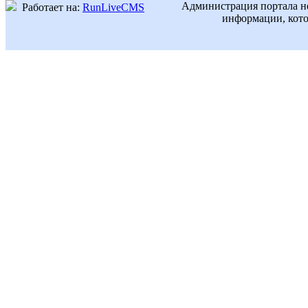
Администрация портала не
Работает на:
RunLiveCMS
информации, кото