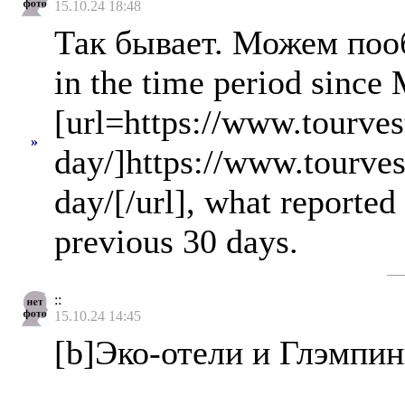
15.10.24 18:48
Так бывает. Можем пооб
in the time period since
[url=https://www.tourves
»
day/]https://www.tourves
day/[/url], what reported
previous 30 days.
::
15.10.24 14:45
[b]Эко-отели и Глэмпи