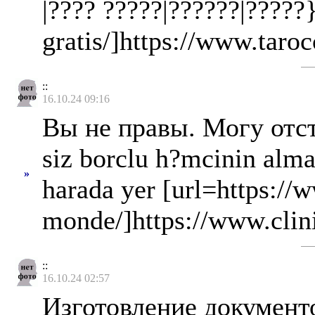
|???? ?????|??????|?????}
gratis/]https://www.tarocc
::
16.10.24 09:16
Вы не правы. Могу отс
siz borclu h?mcinin alma
»
harada yer [url=https://
monde/]https://www.clini
::
16.10.24 02:57
Изготовление документо