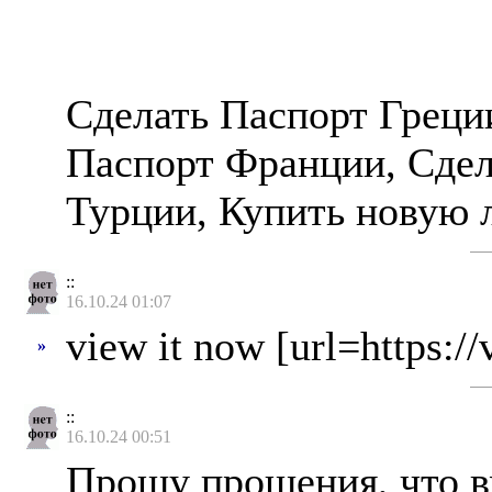
Сделать Паспорт Греци
Паспорт Франции, Сдела
Турции, Купить новую л
::
16.10.24 01:07
view it now [url=https://
»
::
16.10.24 00:51
Прошу прощения, что вм