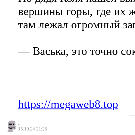
вершины горы, где их 
там лежал огромный зап
— Васька, это точно со
https://megaweb8.top
::
15.10.24 21:25