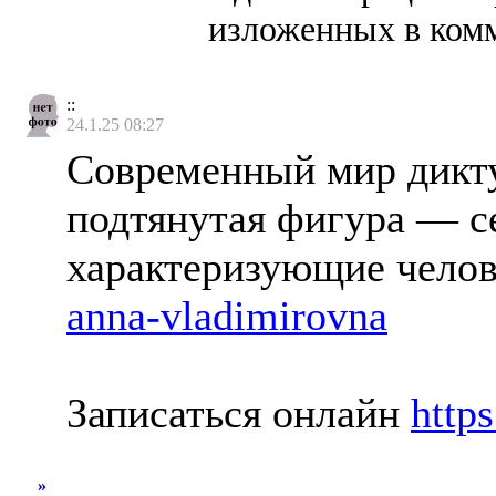
изложенных в комм
::
24.1.25 08:27
Современный мир дикту
подтянутая фигура — с
характеризующие челов
anna-vladimirovna
Записаться онлайн
http
»