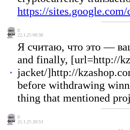
https://sites.google.com
::
22.1.25 09:38
Я считаю, что это — в
and finally, [url=http:/
jacket/]http://kzashop.c
»
before withdrawing winni
thing that mentioned proje
::
21.1.25 20:53