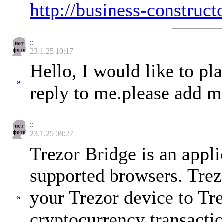
http://business-constructo
::
23.1.25 10:17
Hello, I would like to pl
»
reply to me.please add 
::
23.1.25 08:27
Trezor Bridge is an appl
supported browsers. Trez
your Trezor device to Tre
»
cryptocurrency transacti