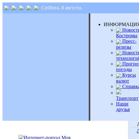
Суббота, 8 августа,
ИНФОРМАЦИ
Новост
Костромы
Пресс-
релизы
Новост
технологи
Прогно
погоды
Курсы
валют
Справк
Транспорт
Наши
друзья