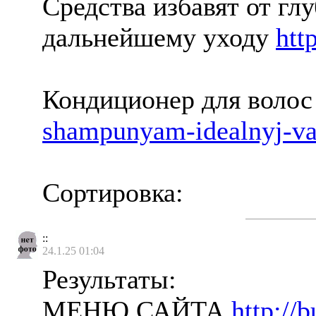
Средства избавят от гл
дальнейшему уходу
htt
Кондиционер для волос
shampunyam-idealnyj-var
Сортировка:
::
24.1.25 01:04
Результаты:
МЕНЮ САЙТА
http://b