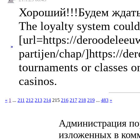
Хороший!!!Будем ждать
The loyalty system could
[url=https://deroodeleeuw
»
partijen/chap/]https://de
tournaments or classes o
casinos.
«
1
...
211
212
213
214
215
216
217
218
219
...
483
»
Администрация пор
изложенных в комм