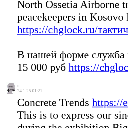
North Ossetia Airborne 
peacekeepers in Kosovo 
https://chglock.ru/так
В нашей форме служба 
15 000 руб
https://chgl
::
24.1.25 01:21
Concrete Trends
https://
This is to express our s
during the exhibition B