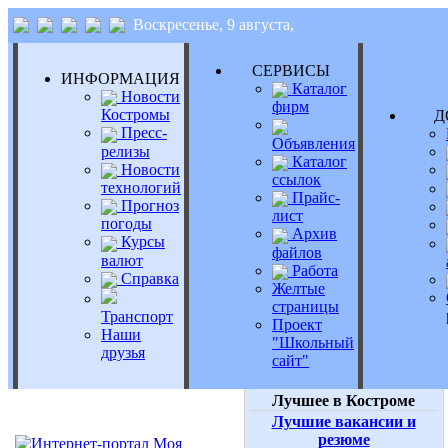
Воскресенье, 9 августа,
СЕРВИСЫ
ИНФОРМАЦИЯ
Каталог
Новости
фирм
Костромы
Д
Пресс-
Объявления
релизы
Каталог
Новости
ссылок
технологий
Прайс-
Прогноз
лист
погоды
Архив
Курсы
файлов
валют
Работа
Справка
Желтые
страницы
Транспорт
Проект
Наши
"Школьный
друзья
сайт"
Лучшее в Костроме
Лучшие вакансии и
резюме