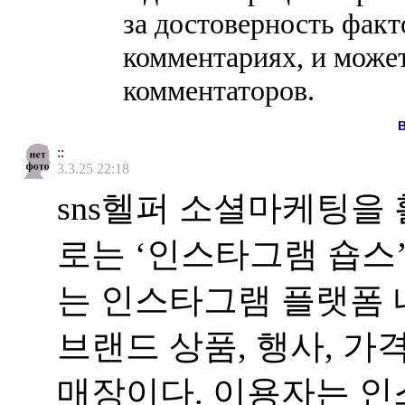
за достоверность факт
комментариях, и может
комментаторов.
::
3.3.25 22:18
sns헬퍼 소셜마케팅을
로는 ‘인스타그램 숍스
는 인스타그램 플랫폼 
브랜드 상품, 행사, 가
매장이다. 이용자는 인