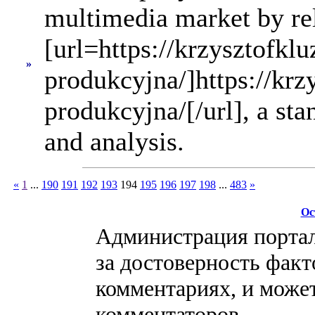
multimedia market by re
[url=https://krzysztofkluz
»
produkcyjna/]https://krzy
produkcyjna/[/url], a sta
and analysis.
«
1
...
190
191
192
193
194
195
196
197
198
...
483
»
Ос
Администрация портал
за достоверность факт
комментариях, и может
комментаторов.