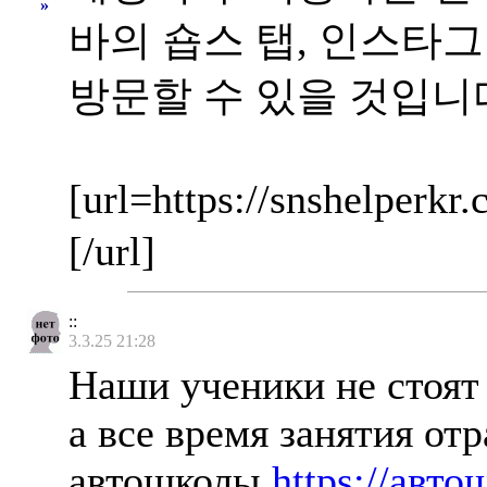
»
바의 숍스 탭, 인스타그
방문할 수 있을 것입니
[url=https://snshel
[/url]
::
3.3.25 21:28
Наши ученики не стоят 
а все время занятия от
автошколы
https://авто