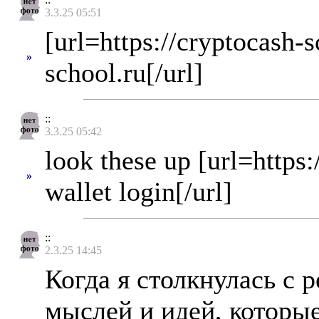
3.3.25 05:51
[url=https://cryptocash-
»
school.ru[/url]
::
3.3.25 05:42
look these up [url=http
»
wallet login[/url]
::
2.3.25 14:45
Когда я столкнулась с 
мыслей и идей, которые