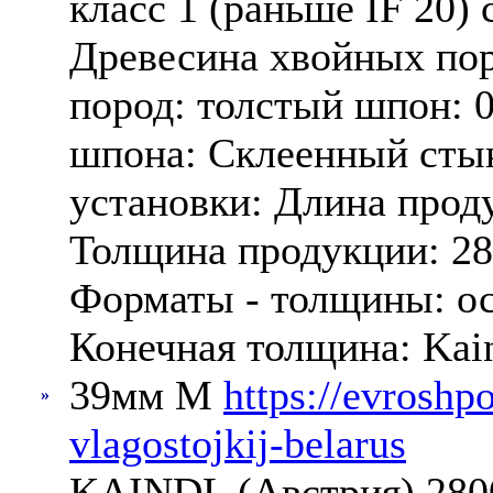
класс 1 (раньше IF 20)
Древесина хвойных пор
пород: толстый шпон: 
шпона: Склеенный сты
установки: Длина прод
Толщина продукции: 2
Форматы - толщины: ос
Конечная толщина: Kai
39мм M
https://evroshp
»
vlagostojkij-belarus
KAINDL (Австрия) 280