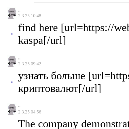
::
2.3.25 10:48
find here [url=https://w
»
kaspa[/url]
::
2.3.25 09:42
узнать больше [url=http
»
криптовалют[/url]
::
2.3.25 04:56
The company demonstrate