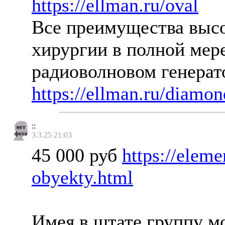
https://ellman.ru/oval
Все преимущества выс
хирургии в полной мер
радиоволновом генерат
https://ellman.ru/diamon
::
3.3.25 21:03
45 000 руб
https://elem
obyekty.html
Имея в штате группу м