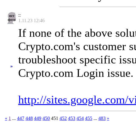
::
1.11.23 12:46
If none of the above solu
Crypto.com's customer su
troubleshoot specific iss
»
Crypto.com Login issue.
http://sites.google.com
«
1
...
447
448
449
450
451
452
453
454
455
...
483
»