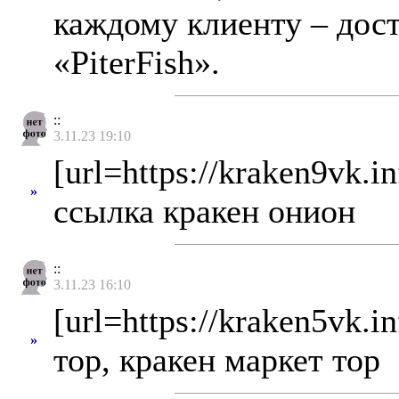
каждому клиенту – дос
«PiterFish».
::
3.11.23 19:10
[url=https://kraken9vk.in
»
ссылка кракен онион
::
3.11.23 16:10
[url=https://kraken5vk.i
»
тор, кракен маркет тор