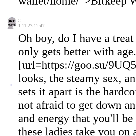
wallet/home/">Bitkeep W
::
1.11.23 12:47
Oh boy, do I have a treat 
only gets better with age.
[url=https://goo.su/9UQ5H
looks, the steamy sex, an
»
sets it apart is the hardc
not afraid to get down an
and energy that you'll be 
these ladies take you on 