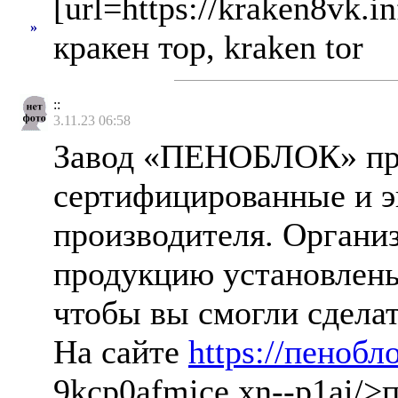
[url=https://kraken8vk.in
»
кракен тор, kraken tor
::
3.11.23 06:58
Завод «ПЕНОБЛОК» пре
сертифицированные и э
производителя. Организ
продукцию установлены
чтобы вы смогли сделат
На сайте
https://пенобл
9kcp0afmice.xn--p1ai/>