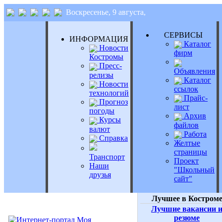
Воскресенье, 9 августа,
СЕРВИСЫ
ИНФОРМАЦИЯ
Каталог
Новости
фирм
Костромы
Пресс-
Объявления
релизы
Каталог
Новости
ссылок
технологий
Прайс-
Прогноз
лист
погоды
Архив
Курсы
файлов
валют
Работа
Справка
Желтые
страницы
Транспорт
Проект
Наши
"Школьный
друзья
сайт"
Лучшее в Костром
Лучшие вакансии 
резюме