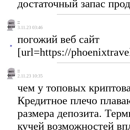
достаточный запас про
::
3.11.23 03:46
погожий веб сайт
»
[url=https://phoenixtrav
::
2.11.23 10:35
чем у топовых криптов
Кредитное плечо плава
размера депозита. Терм
кучей возможностей впл