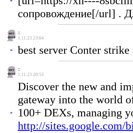
[url=https://xn----8sbc
»
сопровождение[/url] . 
::
1.11.23 23:04
best server Conter strik
»
::
1.11.23 20:53
Discover the new and imp
gateway into the world o
100+ DEXs, managing you
»
http://sites.google.com/