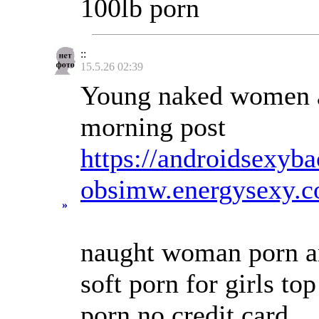
100lb porn
::
15.5.26 02:39
Young naked women ar
morning post
https://androidsexyba
obsimw.energysexy.c
»
naught woman porn an
soft porn for girls to
porn no credit card