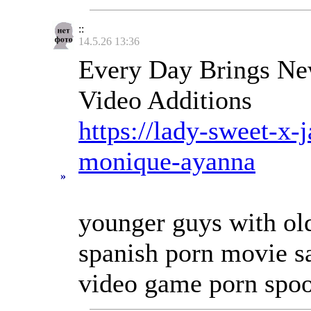
::
14.5.26 13:36
Every Day Brings New
Video Additions
https://lady-sweet-x-
monique-ayanna
»
younger guys with o
spanish porn movie s
video game porn spoo