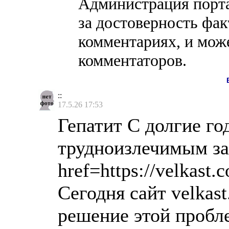
Администрация порта
за достоверность фак
комментариях, и може
комментаторов.
::
17.5.26 17:53
Гепатит С долгие го
трудноизлечимым за
href=https://velkast
Сегодня сайт velkas
решение этой пробл