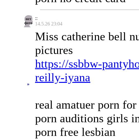
::
14.5.26 23:04
Miss catherine bell n
pictures
https://ssbbw-pantyh
reilly-iyana
»
real amatuer porn for
porn auditions girls
porn free lesbian