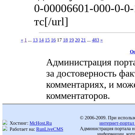
0-00006601-000-0-0
тс[/url]
«
1
...
13
14
15
16
17
18
19
20
21
...
483
»
Ос
Администрация порта
за достоверность фак
комментариях, и може
комментаторов.
© 2006-2009. При использ
Хостинг:
McHost.Ru
интернет-портал
Администрация портала не
Работает на:
RunLiveCMS
информации, кото