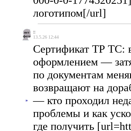
000-0-0-1774520251
логотипом[/url]
::
13.5.26 12:44
Сертификат ТР ТС: 
оформлением — затя
по документам меня
возвращают на дора
— кто проходил нед
»
проблемы и как уск
где получить [url=htt