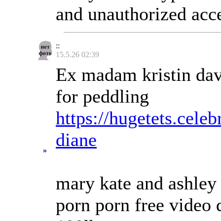
and unauthorized acc
::
15.5.26 02:39
Ex madam kristin davi
for peddling
https://hugetets.cel
diane
»
mary kate and ashley
porn porn free video