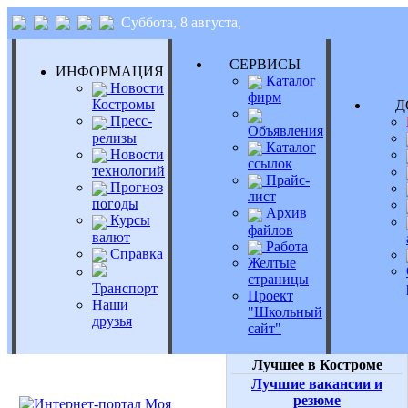
Суббота, 8 августа,
СЕРВИСЫ
ИНФОРМАЦИЯ
Каталог
Новости
фирм
Костромы
Д
Пресс-
Объявления
релизы
Каталог
Новости
ссылок
технологий
Прайс-
Прогноз
лист
погоды
Архив
Курсы
файлов
валют
Работа
Справка
Желтые
страницы
Транспорт
Проект
Наши
"Школьный
друзья
сайт"
Лучшее в Костроме
Лучшие вакансии и
резюме