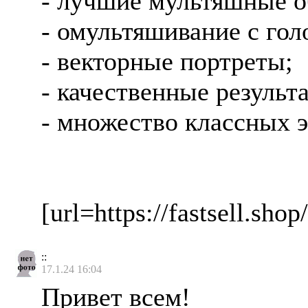
- лучшие мультяшные о
- омультяшивание с гол
- векторные портреты;
- качественные результ
- множество классных 
[url=https://fastsell.s
::
17.1.24 16:04
Привет всем!