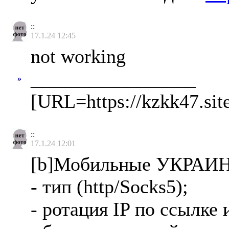
::
17.1.24 12:45
not working
_________________
»
[URL=https://kzkk47.sit
::
17.1.24 12:01
[b]Мобильные УКРАИНС
- тип (http/Socks5);
- ротация IP по ссылке 