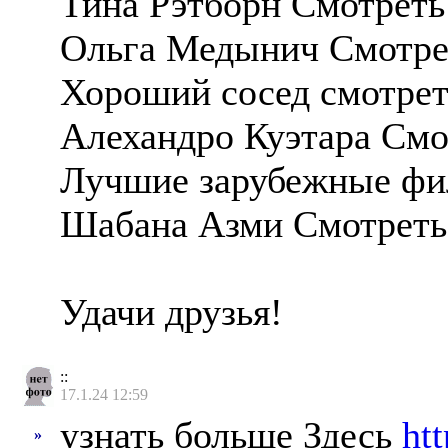
Тина Рэтборн Смотреть
Ольга Медынич Смотрет
Хороший сосед смотрет
Алехандро Куэтара Смо
Лучшие зарубежные фи
Шабана Азми Смотреть 
Удачи друзья!
::
17.1.24 12:59
узнать больше Здесь
ht
»