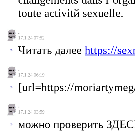
toute activitй sexuelle.
::
17.1.24 07:52
Читать далее
https://se
»
::
17.1.24 06:19
[url=https://moriartyme
»
::
17.1.24 03:59
можно проверить ЗДЕ
»