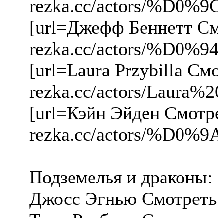
rezka.cc/actors/%
[url=Джефф Беннетт Смо
rezka.cc/actors/%
[url=Laura Przybilla С
rezka.cc/actors/Laura%20
[url=Кэйн Эйден Смотре
rezka.cc/actors/%
Подземелья и драконы: 
Джосс Эгнью Смотреть 