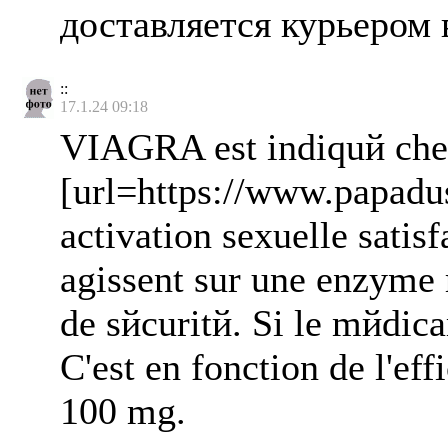
доставляется курьером 
::
17.1.24 09:18
VIAGRA est indiquй chez 
[url=https://www.papadus
activation sexuelle satis
agissent sur une enzyme r
de sйcuritй. Si le mйdica
C'est en fonction de l'e
100 mg.