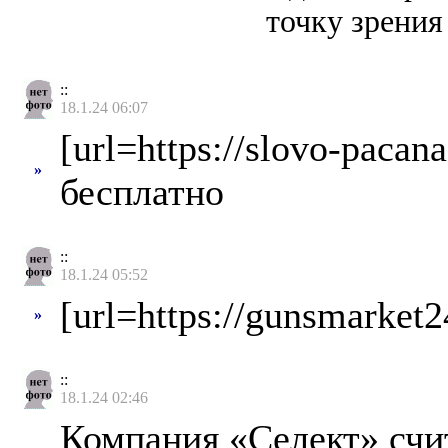
точку зрения
::
18.1.24 06:07
[url=https://slovo-paca
»
бесплатно
::
18.1.24 05:52
[url=https://gunsmarket
»
::
18.1.24 02:46
Компания «Селект» счи