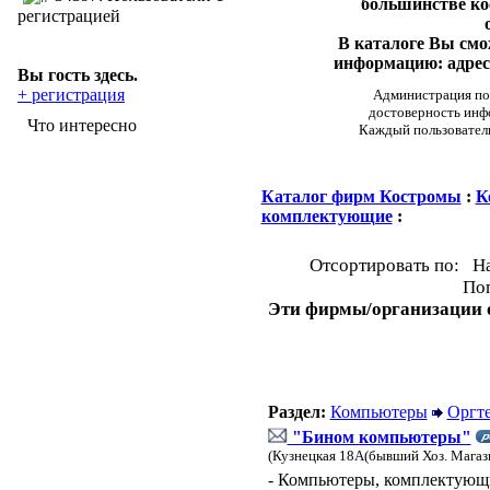
большинстве ко
регистрацией
В каталоге Вы см
информацию: адреса
Вы гость здесь.
+ регистрация
Администрация пор
достоверность инф
Что интересно
Каждый пользовател
Каталог фирм Костромы
:
К
комплектующие
:
Отсортировать по: Н
Поп
Эти фирмы/организации о
Раздел:
Компьютеры
Оргт
"Бином компьютеры"
(Кузнецкая 18А(бывший Хоз. Магаз
- Компьютеры, комплектующие