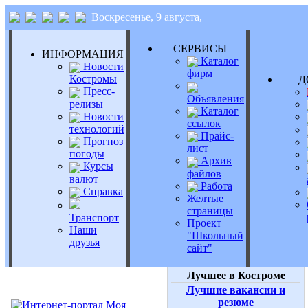
Воскресенье, 9 августа,
СЕРВИСЫ
ИНФОРМАЦИЯ
Каталог
Новости
фирм
Костромы
Д
Пресс-
Объявления
релизы
Каталог
Новости
ссылок
технологий
Прайс-
Прогноз
лист
погоды
Архив
Курсы
файлов
валют
Работа
Справка
Желтые
страницы
Транспорт
Проект
Наши
"Школьный
друзья
сайт"
Лучшее в Костроме
Лучшие вакансии и
резюме