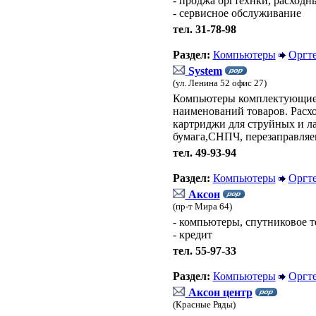
- проджа оргтехнки, расходн
- сервисное обслуживание
тел. 31-78-98
Раздел:
Компьютеры
Оргт
System
(ул. Ленина 52 офис 27)
Компьютеры комплектующие н
наименований товаров. Расх
картриджи для струйных и ла
бумага,СНПЧ, перезаправляе
тел. 49-93-94
Раздел:
Компьютеры
Оргт
Аксон
(пр-т Мира 64)
- компьютеры, спутниковое 
- кредит
тел. 55-97-33
Раздел:
Компьютеры
Оргт
Аксон центр
(Красные Ряды)