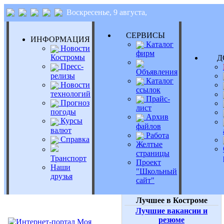
Воскресенье, 9 августа,
СЕРВИСЫ
ИНФОРМАЦИЯ
Каталог
Новости
фирм
Костромы
Д
Пресс-
Объявления
релизы
Каталог
Новости
ссылок
технологий
Прайс-
Прогноз
лист
погоды
Архив
Курсы
файлов
валют
Работа
Справка
Желтые
страницы
Транспорт
Проект
Наши
"Школьный
друзья
сайт"
Лучшее в Костроме
Лучшие вакансии и
резюме