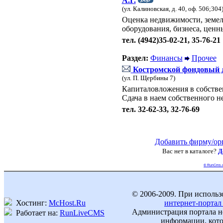
А.Г.
(ул. Калиновская, д. 40, оф. 506;304
Оценка недвижимости, земел
оборудования, бизнеса, ценн
тел. (4942)35-02-21, 35-76-21
Раздел:
Финансы
Прочее
Костромской фондовый 
(ул. П. Щербины 7)
Капиталовложения в собстве
Сдача в наем собственного 
тел. 32-62-33, 32-76-69
Добавить фирму/ор
Вас нет в каталоге?
Д
© RunCms.
© 2006-2009. При использ
Хостинг:
McHost.Ru
интернет-портал
Администрация портала не
Работает на:
RunLiveCMS
информации, кото