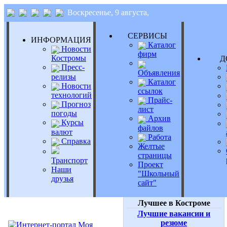
Воскресенье, 9 августа,
СЕРВИСЫ
ИНФОРМАЦИЯ
Каталог
Новости
фирм
Костромы
Д
Пресс-
Объявления
релизы
Каталог
Новости
ссылок
технологий
Прайс-
Прогноз
лист
погоды
Архив
Курсы
файлов
валют
Работа
Справка
Желтые
страницы
Транспорт
Проект
Наши
"Школьный
друзья
сайт"
Лучшее в Костроме
Лучшие вакансии и
резюме