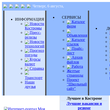
Четверг, 6 августа,
СЕРВИСЫ
ИНФОРМАЦИЯ
Каталог
Новости
фирм
Костромы
Д
Пресс-
Объявления
релизы
Каталог
Новости
ссылок
технологий
Прайс-
Прогноз
лист
погоды
Архив
Курсы
файлов
валют
Работа
Справка
Желтые
страницы
Транспорт
Проект
Наши
"Школьный
друзья
сайт"
Лучшее в Костроме
Лучшие вакансии и
резюме