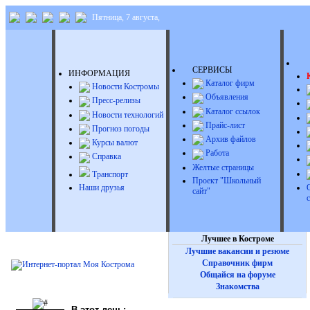
Пятница, 7 августа,
Д
СЕРВИСЫ
ИНФОРМАЦИЯ
Каталог фирм
Новости Костромы
Объявления
Пресс-релизы
Каталог ссылок
Новости технологий
Прайс-лист
Прогноз погоды
Архив файлов
Курсы валют
Работа
Справка
Желтые страницы
Транспорт
Проект "Школьный
Наши друзья
сайт"
Лучшее в Костроме
Лучшие вакансии и резюме
Справочник фирм
Общайся на форуме
Знакомства
В этот день: