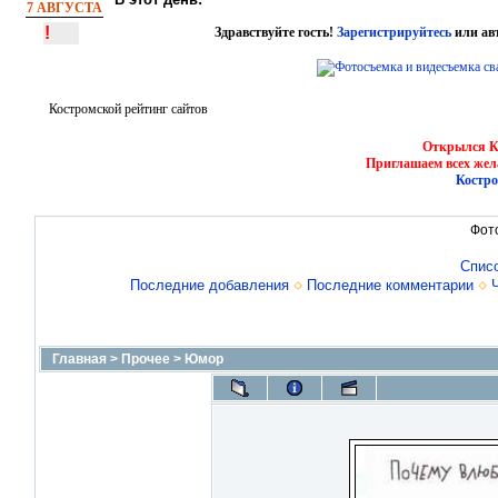
7 АВГУСТА
!
Здравствуйте гость!
Зарегистрируйтесь
или ав
Костромской рейтинг сайтов
Открылся Ко
Приглашаем всех жел
Костро
Фот
Спис
Последние добавления
Последние комментарии
Главная
>
Прочее
>
Юмор