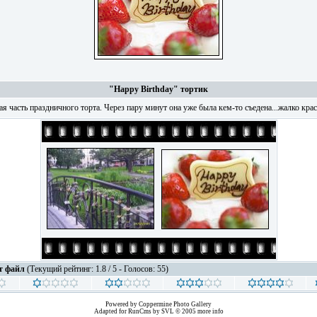
"Happy Birthday" тортик
я часть праздничного торта. Через пару минут она уже была кем-то съедена...жалко крас
от файл
(Текущий рейтинг: 1.8 / 5 - Голосов: 55)
Powered by
Coppermine Photo Gallery
Adapted for
RunCms
by
SVL
© 2005
more info