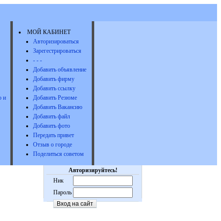
МОЙ КАБИНЕТ
Авторизироваться
Зарегестрироваться
- - -
Добавить объявление
Добавить фирму
Добавить ссылку
 и
Добавить Резюме
Добавить Вакансию
Добавить файл
Добавить фото
Передать привет
Отзыв о городе
Поделиться советом
Авторизируйтесь!
Ник
Пароль