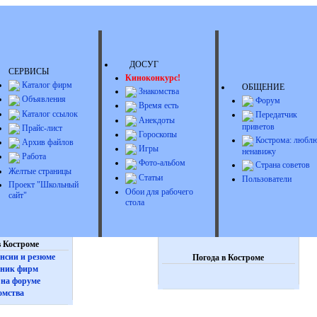
ДОСУГ
СЕРВИСЫ
Киноконкурс!
Каталог фирм
ОБЩЕНИЕ
Знакомства
Объявления
Форум
Время есть
Каталог ссылок
Передатчик
Анекдоты
приветов
Прайс-лист
Гороскопы
Кострома: люблю
Архив файлов
Игры
ненавижу
Работа
Фото-альбом
Страна советов
Желтые страницы
Статьи
Пользователи
Проект "Школьный
Обои для рабочего
сайт"
стола
 Костроме
нсии и резюме
Погода в Костроме
ник фирм
на форуме
омства