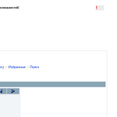
!
озможностей!
нгу
Избранные
Поиск