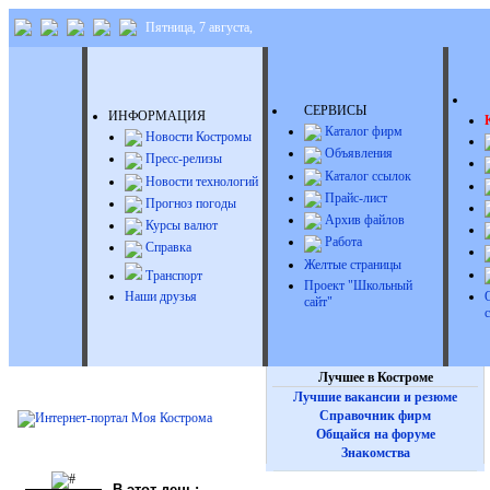
Пятница, 7 августа,
Д
СЕРВИСЫ
ИНФОРМАЦИЯ
Каталог фирм
Новости Костромы
Объявления
Пресс-релизы
Каталог ссылок
Новости технологий
Прайс-лист
Прогноз погоды
Архив файлов
Курсы валют
Работа
Справка
Желтые страницы
Транспорт
Проект "Школьный
Наши друзья
сайт"
Лучшее в Костроме
Лучшие вакансии и резюме
Справочник фирм
Общайся на форуме
Знакомства
В этот день: