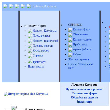
Суббота, 8 августа,
Д
СЕРВИСЫ
ИНФОРМАЦИЯ
Каталог фирм
Новости Костромы
Объявления
Пресс-релизы
Каталог ссылок
Новости технологий
Прайс-лист
Прогноз погоды
Архив файлов
Курсы валют
Работа
Справка
Желтые страницы
Транспорт
Проект "Школьный
Наши друзья
сайт"
Лучшее в Костроме
Лучшие вакансии и резюме
Справочник фирм
Общайся на форуме
Знакомства
В этот день: