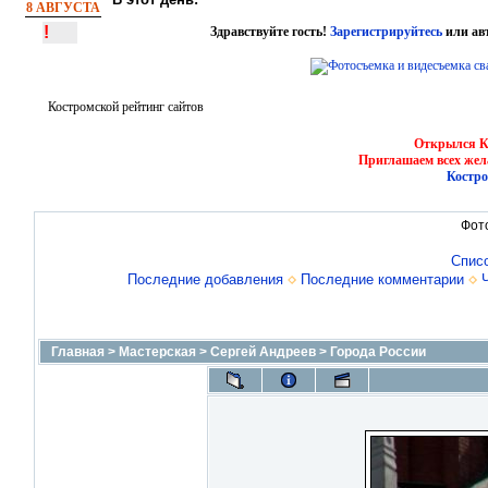
8 АВГУСТА
!
Здравствуйте гость!
Зарегистрируйтесь
или ав
Костромской рейтинг сайтов
Открылся Ко
Приглашаем всех жел
Костро
Фот
Спис
Последние добавления
Последние комментарии
Главная
>
Мастерская
>
Сергей Андреев
>
Города России