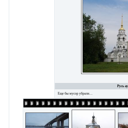
Русь а
Еще бы мусор убрали....