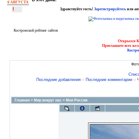
6 АВГУСТА
!
Здравствуйте гость!
Зарегистрируйтесь
или ав
Костромской рейтинг сайтов
Открылся Ко
Приглашаем всех жел
Костро
Фот
Спис
Последние добавления
Последние комментарии
Главная
>
Мир вокруг нас
>
Моя Россия