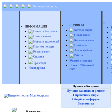
Четверг, 6 августа,
Д
СЕРВИСЫ
ИНФОРМАЦИЯ
Каталог фирм
Новости Костромы
Объявления
Пресс-релизы
Каталог ссылок
Новости технологий
Прайс-лист
Прогноз погоды
Архив файлов
Курсы валют
Работа
Справка
Желтые страницы
Транспорт
Проект "Школьный
Наши друзья
сайт"
Лучшее в Костроме
Лучшие вакансии и резюме
Справочник фирм
Общайся на форуме
Знакомства
В этот день: