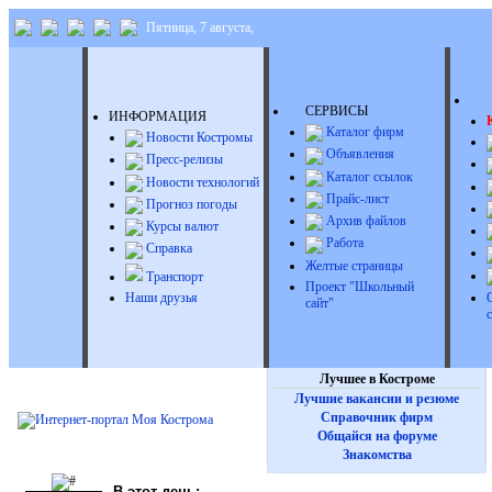
Пятница, 7 августа,
Д
СЕРВИСЫ
ИНФОРМАЦИЯ
Каталог фирм
Новости Костромы
Объявления
Пресс-релизы
Каталог ссылок
Новости технологий
Прайс-лист
Прогноз погоды
Архив файлов
Курсы валют
Работа
Справка
Желтые страницы
Транспорт
Проект "Школьный
Наши друзья
сайт"
Лучшее в Костроме
Лучшие вакансии и резюме
Справочник фирм
Общайся на форуме
Знакомства
В этот день: