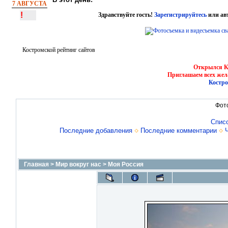
7 АВГУСТА
!
Здравствуйте гость!
Зарегистрируйтесь
или ав
Костромской рейтинг сайтов
Открылся Ко
Приглашаем всех жел
Костро
Фот
Спис
Последние добавления
Последние комментарии
Главная
>
Мир вокруг нас
>
Моя Россия