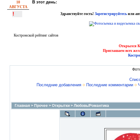
В этот день:
10
АВГУСТА
!
Здравствуйте гость!
Зарегистрируйтесь
или ав
Костромской рейтинг сайтов
Открылся Ко
Приглашаем всех жел
Костро
Фот
Спис
Последние добавления
Последние комментарии
Главная
>
Прочее
>
Открытки
>
Любовь/Романтика