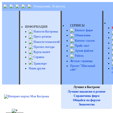
Понедельник, 10 августа,
Д
СЕРВИСЫ
ИНФОРМАЦИЯ
Каталог фирм
Новости Костромы
Объявления
Пресс-релизы
Каталог ссылок
Новости технологий
Прайс-лист
Прогноз погоды
Архив файлов
Курсы валют
Работа
Справка
Желтые страницы
Транспорт
Проект "Школьный
Наши друзья
сайт"
Лучшее в Костроме
Лучшие вакансии и резюме
Справочник фирм
Общайся на форуме
Знакомства