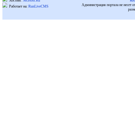
Хостинг:
McHost.Ru
Ко
Администрация портала не несет о
Работает на:
RunLiveCMS
разм