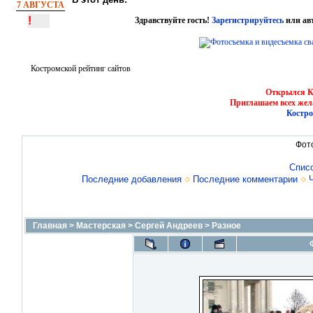
7 АВГУСТА
!
Здравствуйте гость!
Зарегистрируйтесь
или ав
Костромской рейтинг сайтов
Открылся Ко
Приглашаем всех жел
Костро
Фот
Спис
Последние добавления
Последние комментарии
Главная
>
Мастерская
>
Сергей Андреев
>
Разное