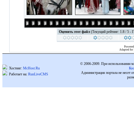
Оценить этот файл
(Текущий рейтинг: 1.8 / 5 - 
Powered
Adapted for
© 2006-2009. При использовании м
Хостинг:
McHost.Ru
Ко
Администрация портала не несет о
Работает на:
RunLiveCMS
разм