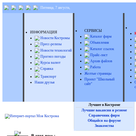
Пятница, 7 августа,
Д
СЕРВИСЫ
ИНФОРМАЦИЯ
Каталог фирм
Новости Костромы
Объявления
Пресс-релизы
Каталог ссылок
Новости технологий
Прайс-лист
Прогноз погоды
Архив файлов
Курсы валют
Работа
Справка
Желтые страницы
Транспорт
Проект "Школьный
Наши друзья
сайт"
Лучшее в Костроме
Лучшие вакансии и резюме
Справочник фирм
Общайся на форуме
Знакомства
В этот день: