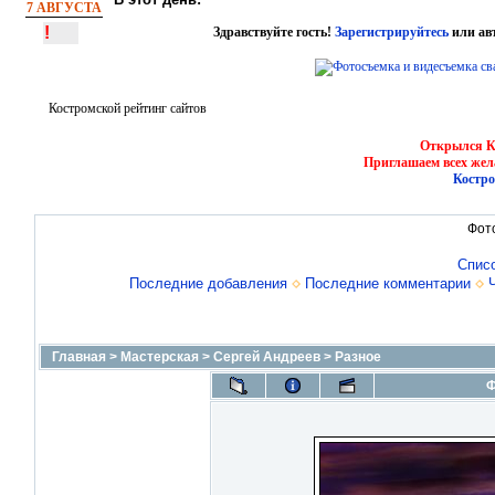
7 АВГУСТА
!
Здравствуйте гость!
Зарегистрируйтесь
или ав
Костромской рейтинг сайтов
Открылся Ко
Приглашаем всех жел
Костро
Фот
Спис
Последние добавления
Последние комментарии
Главная
>
Мастерская
>
Сергей Андреев
>
Разное
Ф