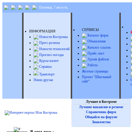
Пятница, 7 августа,
Д
СЕРВИСЫ
ИНФОРМАЦИЯ
Каталог фирм
Новости Костромы
Объявления
Пресс-релизы
Каталог ссылок
Новости технологий
Прайс-лист
Прогноз погоды
Архив файлов
Курсы валют
Работа
Справка
Желтые страницы
Транспорт
Проект "Школьный
Наши друзья
сайт"
Лучшее в Костроме
Лучшие вакансии и резюме
Справочник фирм
Общайся на форуме
Знакомства
В этот день: