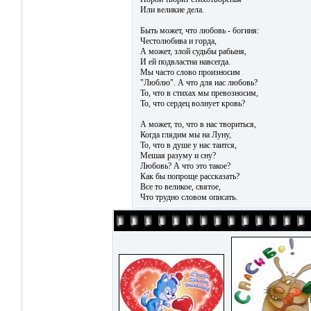
Или великие дела.
Быть может, что любовь - богиня:
Честолюбива и горда,
А может, злой судьбы рабыня,
И ей подвластна навсегда.
Мы часто слово произносим
"Люблю". А что для нас любовь?
То, что в стихах мы превозносим,
То, что сердец волнует кровь?
А может, то, что в нас твориться,
Когда глядим мы на Луну,
То, что в душе у нас таится,
Мешая разуму и сну?
Любовь? А что это такое?
Как бы попроще рассказать?
Все то великое, святое,
Что трудно словом описать.