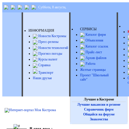
Суббота, 8 августа,
Д
СЕРВИСЫ
ИНФОРМАЦИЯ
Каталог фирм
Новости Костромы
Объявления
Пресс-релизы
Каталог ссылок
Новости технологий
Прайс-лист
Прогноз погоды
Архив файлов
Курсы валют
Работа
Справка
Желтые страницы
Транспорт
Проект "Школьный
Наши друзья
сайт"
Лучшее в Костроме
Лучшие вакансии и резюме
Справочник фирм
Общайся на форуме
Знакомства
В этот день: