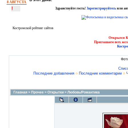
8 АВГУСТА
!
Здравствуйте гость!
Зарегистрируйтесь
или ав
Костромской рейтинг сайтов
Открылся Ко
Приглашаем всех жел
Костро
Фот
Спис
Последние добавления
Последние комментарии
Главная
>
Прочее
>
Открытки
>
Любовь/Романтика