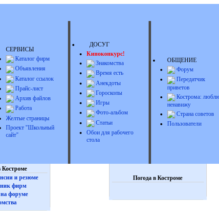
ДОСУГ
СЕРВИСЫ
Киноконкурс!
Каталог фирм
ОБЩЕНИЕ
Знакомства
Объявления
Форум
Время есть
Каталог ссылок
Передатчик
Анекдоты
приветов
Прайс-лист
Гороскопы
Кострома: люблю
Архив файлов
Игры
ненавижу
Работа
Фото-альбом
Страна советов
Желтые страницы
Статьи
Пользователи
Проект "Школьный
Обои для рабочего
сайт"
стола
 Костроме
нсии и резюме
Погода в Костроме
ник фирм
на форуме
омства