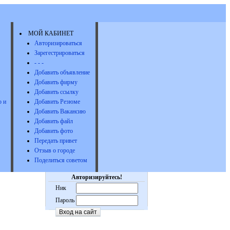
МОЙ КАБИНЕТ
Авторизироваться
Зарегестрироваться
- - -
Добавить объявление
Добавить фирму
Добавить ссылку
 и
Добавить Резюме
Добавить Вакансию
Добавить файл
Добавить фото
Передать привет
Отзыв о городе
Поделиться советом
Авторизируйтесь!
Ник
Пароль