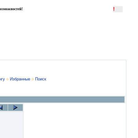
!
озможностей!
нгу
Избранные
Поиск