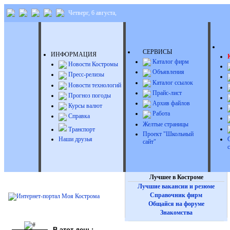
Четверг, 6 августа,
Д
СЕРВИСЫ
ИНФОРМАЦИЯ
Каталог фирм
Новости Костромы
Объявления
Пресс-релизы
Каталог ссылок
Новости технологий
Прайс-лист
Прогноз погоды
Архив файлов
Курсы валют
Работа
Справка
Желтые страницы
Транспорт
Проект "Школьный
Наши друзья
сайт"
Лучшее в Костроме
Лучшие вакансии и резюме
Справочник фирм
Общайся на форуме
Знакомства
В этот день: