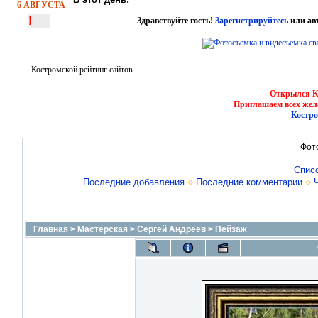
6 АВГУСТА
!
Здравствуйте гость!
Зарегистрируйтесь
или ав
Костромской рейтинг сайтов
Открылся Ко
Приглашаем всех жел
Костро
Фот
Спис
Последние добавления
Последние комментарии
Главная
>
Мастерская
>
Сергей Андреев
>
Пейзаж