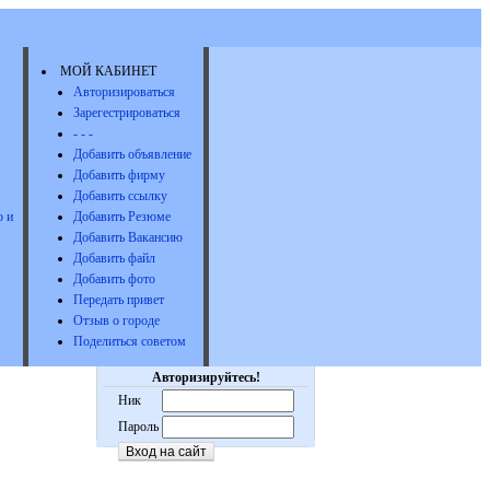
МОЙ КАБИНЕТ
Авторизироваться
Зарегестрироваться
- - -
Добавить объявление
Добавить фирму
Добавить ссылку
 и
Добавить Резюме
Добавить Вакансию
Добавить файл
Добавить фото
Передать привет
Отзыв о городе
Поделиться советом
Авторизируйтесь!
Ник
Пароль