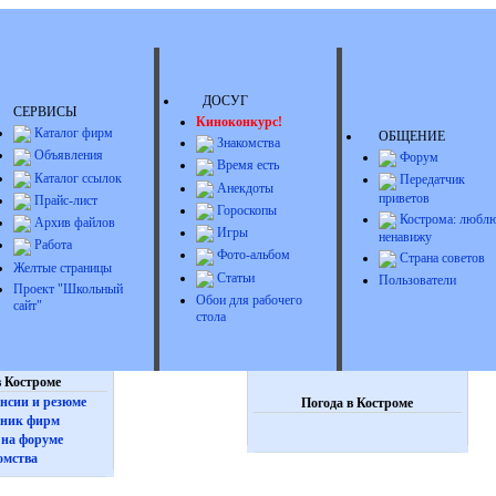
ДОСУГ
СЕРВИСЫ
Киноконкурс!
Каталог фирм
ОБЩЕНИЕ
Знакомства
Объявления
Форум
Время есть
Каталог ссылок
Передатчик
Анекдоты
приветов
Прайс-лист
Гороскопы
Кострома: люблю
Архив файлов
Игры
ненавижу
Работа
Фото-альбом
Страна советов
Желтые страницы
Статьи
Пользователи
Проект "Школьный
Обои для рабочего
сайт"
стола
 Костроме
нсии и резюме
Погода в Костроме
ник фирм
на форуме
омства