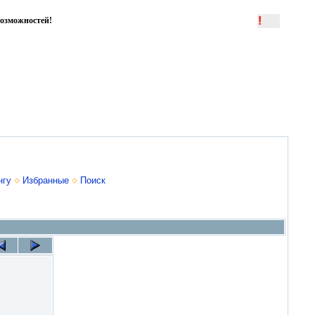
!
озможностей!
нгу
Избранные
Поиск