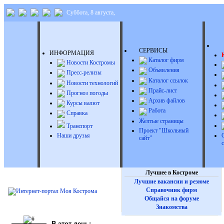
Суббота, 8 августа,
Д
СЕРВИСЫ
ИНФОРМАЦИЯ
Каталог фирм
Новости Костромы
Объявления
Пресс-релизы
Каталог ссылок
Новости технологий
Прайс-лист
Прогноз погоды
Архив файлов
Курсы валют
Работа
Справка
Желтые страницы
Транспорт
Проект "Школьный
Наши друзья
сайт"
Лучшее в Костроме
Лучшие вакансии и резюме
Справочник фирм
Общайся на форуме
Знакомства
В этот день: