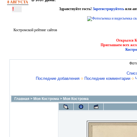
8 АВГУСТА
!
Здравствуйте гость!
Зарегистрируйтесь
или ав
Костромской рейтинг сайтов
Открылся Ко
Приглашаем всех жел
Костро
Фот
Спис
Последние добавления
Последние комментарии
Главная
>
Моя Кострома
>
Моя Кострома