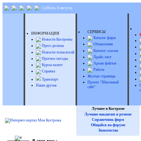
Суббота, 8 августа,
Д
СЕРВИСЫ
ИНФОРМАЦИЯ
Каталог фирм
Новости Костромы
Объявления
Пресс-релизы
Каталог ссылок
Новости технологий
Прайс-лист
Прогноз погоды
Архив файлов
Курсы валют
Работа
Справка
Желтые страницы
Транспорт
Проект "Школьный
Наши друзья
сайт"
Лучшее в Костроме
Лучшие вакансии и резюме
Справочник фирм
Общайся на форуме
Знакомства
В этот день: