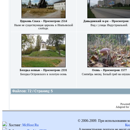
Церковь Спаса – Просмотров: 2514
Давыдовский м-рн – Просмотров: 
Ныне не существующая церковь в Ипатьевской
Вид с улицы Индустриальной.
слободе.
Беседка осенью – Просмотров: 2331
Осень – Просмотров: 1577
Беседка Островского в золотую осень
Сентябрь месяц. Белый гриб на опушке
Файлов: 72 / Страниц: 5
Powered
Adapted for
© 2006-2009. При использовании м
Хостинг:
McHost.Ru
Ко
Администрация портала не несет о