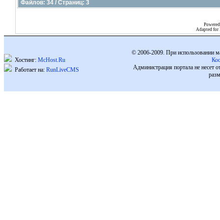
Файлов: 34 / Страниц: 3
Powered
Adapted for
© 2006-2009. При использовании м
Хостинг:
McHost.Ru
Ко
Администрация портала не несет о
Работает на:
RunLiveCMS
разм