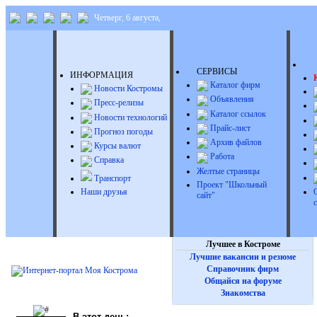
Четверг, 6 августа,
Д
СЕРВИСЫ
ИНФОРМАЦИЯ
Каталог фирм
Новости Костромы
Объявления
Пресс-релизы
Каталог ссылок
Новости технологий
Прайс-лист
Прогноз погоды
Архив файлов
Курсы валют
Работа
Справка
Желтые страницы
Транспорт
Проект "Школьный
Наши друзья
сайт"
Лучшее в Костроме
Лучшие вакансии и резюме
Справочник фирм
Общайся на форуме
Знакомства
В этот день: