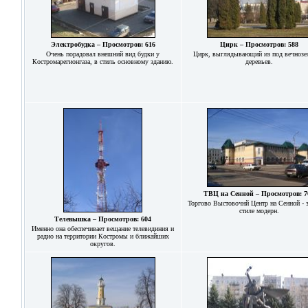
Электробудка – Просмотров: 616
Цирк – Просмотров: 588
Очень порадовал внешний вид будки у
Цирк, выглядывающий из под вечнозе
Костромарегионгаза, в стиль основному зданию.
деревьев.
ТВЦ на Сенной – Просмотров: 7
Торгово Выстовочнй Центр на Сенной - з
стиле модерн.
Телевышка – Просмотров: 604
Именно она обеспечивает вещание телевидиния и
радио на территории Костромы и ближайших
округов.