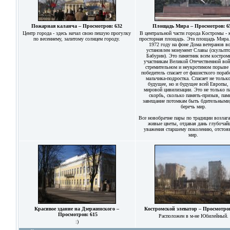
Пожарная каланча – Просмотров: 632
Площадь Мира – Просмотров: 6
Центр города - здесь начал свою пешую прогулку
В центральной части города Костромы - 
по весеннему, залитому солнцем городу.
просторная площадь. Эта площадь Мира.
1972 году на фоне Дома ветеранов в
установлен монумент Славы (скульпт
Бабурин). Это памятник всем костром
участникам Великой Отечественной во
стремительном и неукротимом порыве 
победитель спасает от фашисткого пора
мальчика-подростка. Спасает не только
будущее, но и будущее всей Европы, 
мировой цивилизации. Это не только п
скорбь, сколько память-призыв, пам
завещание потомкам быть бдительными,
беречь мир.
Все новобрачне пары по традиции возлага
живые цветы, отдавая дань глубочай
уважения старшему поколению, отсто
мир.
Красивое здание на Дзержинского –
Костромской элеватор – Просмотров
Просмотров: 615
Расположен в м-не Юбилейный.
:)