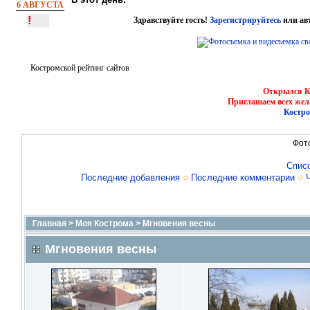
6 АВГУСТА
!
Здравствуйте гость!
Зарегистрируйтесь
или ав
Костромской рейтинг сайтов
Открылся Ко
Приглашаем всех жел
Костро
Фот
Спис
Последние добавления
Последние комментарии
Главная
>
Моя Кострома
>
Мгновения весны
Мгновения весны