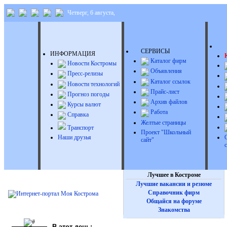
Четверг, 6 августа,
Д
СЕРВИСЫ
ИНФОРМАЦИЯ
Каталог фирм
Новости Костромы
Объявления
Пресс-релизы
Каталог ссылок
Новости технологий
Прайс-лист
Прогноз погоды
Архив файлов
Курсы валют
Работа
Справка
Желтые страницы
Транспорт
Проект "Школьный
Наши друзья
сайт"
Лучшее в Костроме
Лучшие вакансии и резюме
Справочник фирм
Общайся на форуме
Знакомства
В этот день: