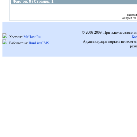
Файлов: 9 / Страниц: 1
Powered
Adapted for
© 2006-2009. При использовании м
Хостинг:
McHost.Ru
Ко
Администрация портала не несет о
Работает на:
RunLiveCMS
разм