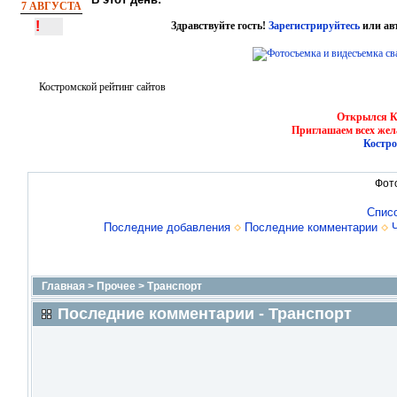
7 АВГУСТА
!
Здравствуйте гость!
Зарегистрируйтесь
или ав
Костромской рейтинг сайтов
Открылся Ко
Приглашаем всех жел
Костро
Фот
Спис
Последние добавления
Последние комментарии
Главная
>
Прочее
>
Транспорт
Последние комментарии - Транспорт