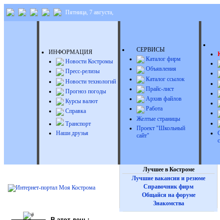
Пятница, 7 августа,
Д
СЕРВИСЫ
ИНФОРМАЦИЯ
Каталог фирм
Новости Костромы
Объявления
Пресс-релизы
Каталог ссылок
Новости технологий
Прайс-лист
Прогноз погоды
Архив файлов
Курсы валют
Работа
Справка
Желтые страницы
Транспорт
Проект "Школьный
Наши друзья
сайт"
Лучшее в Костроме
Лучшие вакансии и резюме
Справочник фирм
Общайся на форуме
Знакомства
В этот день: