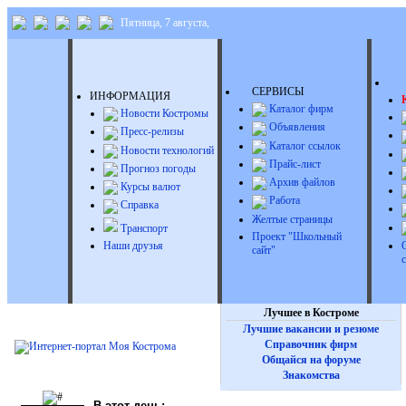
Пятница, 7 августа,
Д
СЕРВИСЫ
ИНФОРМАЦИЯ
Каталог фирм
Новости Костромы
Объявления
Пресс-релизы
Каталог ссылок
Новости технологий
Прайс-лист
Прогноз погоды
Архив файлов
Курсы валют
Работа
Справка
Желтые страницы
Транспорт
Проект "Школьный
Наши друзья
сайт"
Лучшее в Костроме
Лучшие вакансии и резюме
Справочник фирм
Общайся на форуме
Знакомства
В этот день: