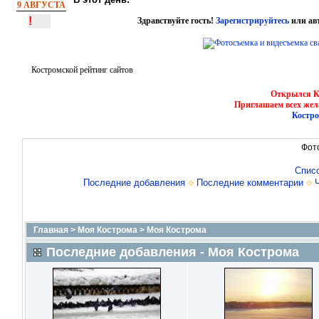
9 АВГУСТА
!
Здравствуйте гость!
Зарегистрируйтесь
или ав
Костромской рейтинг сайтов
Открылся Ко
Приглашаем всех жел
Костро
Фот
Спис
Последние добавления
Последние комментарии
Главная
>
Моя Кострома
>
Моя Кострома
Последние добавления - Моя Кострома