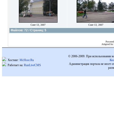
Сент 13, 2007
Сент 13, 2007
Файлов: 72 / Страниц: 5
Powered
Adapted for
© 2006-2009. При использовании м
Хостинг:
McHost.Ru
Ко
Администрация портала не несет о
Работает на:
RunLiveCMS
разм