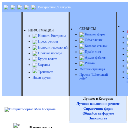
Воскресенье, 9 августа,
Д
СЕРВИСЫ
ИНФОРМАЦИЯ
Каталог фирм
Новости Костромы
Объявления
Пресс-релизы
Каталог ссылок
Новости технологий
Прайс-лист
Прогноз погоды
Архив файлов
Курсы валют
Работа
Справка
Желтые страницы
Транспорт
Проект "Школьный
Наши друзья
сайт"
Лучшее в Костроме
Лучшие вакансии и резюме
Справочник фирм
Общайся на форуме
Знакомства
В этот день: