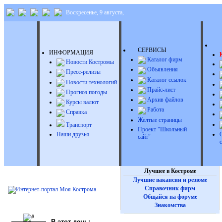
Воскресенье, 9 августа,
Д
СЕРВИСЫ
ИНФОРМАЦИЯ
Каталог фирм
Новости Костромы
Объявления
Пресс-релизы
Каталог ссылок
Новости технологий
Прайс-лист
Прогноз погоды
Архив файлов
Курсы валют
Работа
Справка
Желтые страницы
Транспорт
Проект "Школьный
Наши друзья
сайт"
Лучшее в Костроме
Лучшие вакансии и резюме
Справочник фирм
Общайся на форуме
Знакомства
В этот день: