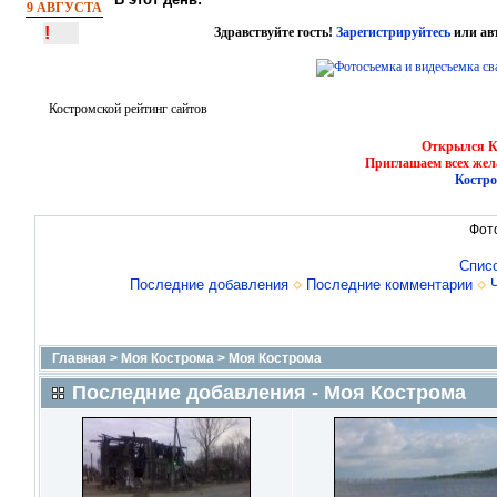
9 АВГУСТА
!
Здравствуйте гость!
Зарегистрируйтесь
или ав
Костромской рейтинг сайтов
Открылся Ко
Приглашаем всех жел
Костро
Фот
Спис
Последние добавления
Последние комментарии
Главная
>
Моя Кострома
>
Моя Кострома
Последние добавления - Моя Кострома