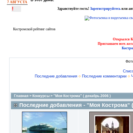
7 АВГУСТА
!
Здравствуйте гость!
Зарегистрируйтесь
или ав
Костромской рейтинг сайтов
Открылся Ко
Приглашаем всех жел
Костро
Фот
Спис
Последние добавления
Последние комментарии
Главная
>
Конкурсы
>
"Моя Кострома" ( декабрь 2006 )
Последние добавления - "Моя Кострома" (