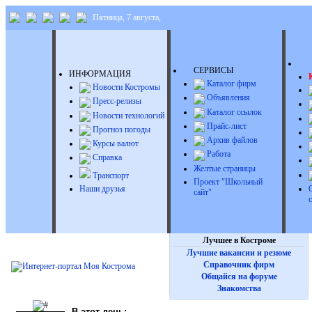
Пятница, 7 августа,
Д
СЕРВИСЫ
ИНФОРМАЦИЯ
Каталог фирм
Новости Костромы
Объявления
Пресс-релизы
Каталог ссылок
Новости технологий
Прайс-лист
Прогноз погоды
Архив файлов
Курсы валют
Работа
Справка
Желтые страницы
Транспорт
Проект "Школьный
Наши друзья
сайт"
Лучшее в Костроме
Лучшие вакансии и резюме
Справочник фирм
Общайся на форуме
Знакомства
В этот день: