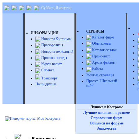
Суббота, 8 августа,
Д
СЕРВИСЫ
ИНФОРМАЦИЯ
Каталог фирм
Новости Костромы
Объявления
Пресс-релизы
Каталог ссылок
Новости технологий
Прайс-лист
Прогноз погоды
Архив файлов
Курсы валют
Работа
Справка
Желтые страницы
Транспорт
Проект "Школьный
Наши друзья
сайт"
Лучшее в Костроме
Лучшие вакансии и резюме
Справочник фирм
Общайся на форуме
Знакомства
В этот день: