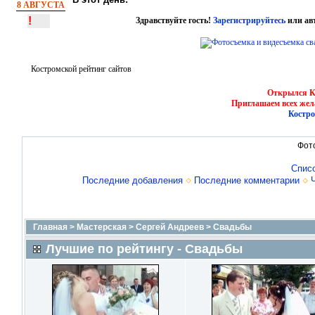
8 АВГУСТА
!
Здравствуйте гость!
Зарегистрируйтесь
или ав
Костромской рейтинг сайтов
Открылся Ко
Приглашаем всех жел
Костро
Фот
Спис
Последние добавления
Последние комментарии
Главная
>
Мастерская
>
Сергей Андреев
>
Свадьбы
Лучшие по рейтингу - Свадьбы