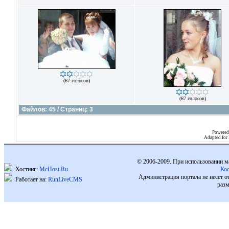
(67 голосов)
(67 голосов)
Файлов: 45 / Страниц: 3
Powered
Adapted for
© 2006-2009. При использовании м
Хостинг:
McHost.Ru
Ко
Администрация портала не несет о
Работает на:
RunLiveCMS
разм