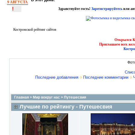
9 АВГУСТА
!
Здравствуйте гость!
Зарегистрируйтесь
или ав
Костромской рейтинг сайтов
Открылся Ко
Приглашаем всех жел
Костро
Фот
Спис
Последние добавления
Последние комментарии
Главная
>
Мир вокруг нас
>
Путешесвия
Лучшие по рейтингу - Путешесвия