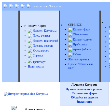
Воскресенье, 9 августа,
Д
СЕРВИСЫ
ИНФОРМАЦИЯ
Каталог фирм
Новости Костромы
Объявления
Пресс-релизы
Каталог ссылок
Новости технологий
Прайс-лист
Прогноз погоды
Архив файлов
Курсы валют
Работа
Справка
Желтые страницы
Транспорт
Проект "Школьный
Наши друзья
сайт"
Лучшее в Костроме
Лучшие вакансии и резюме
Справочник фирм
Общайся на форуме
Знакомства
В этот день: