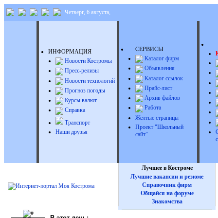
Четверг, 6 августа,
Д
СЕРВИСЫ
ИНФОРМАЦИЯ
Каталог фирм
Новости Костромы
Объявления
Пресс-релизы
Каталог ссылок
Новости технологий
Прайс-лист
Прогноз погоды
Архив файлов
Курсы валют
Работа
Справка
Желтые страницы
Транспорт
Проект "Школьный
Наши друзья
сайт"
Лучшее в Костроме
Лучшие вакансии и резюме
Справочник фирм
Общайся на форуме
Знакомства
В этот день: