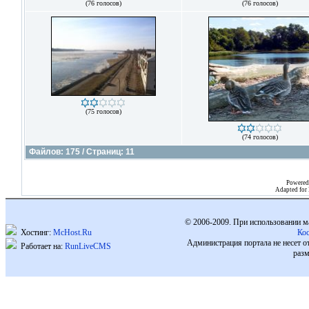
(76 голосов)
(76 голосов)
(75 голосов)
(74 голосов)
Файлов: 175 / Страниц: 11
Powered
Adapted for
© 2006-2009. При использовании м
Хостинг:
McHost.Ru
Ко
Администрация портала не несет о
Работает на:
RunLiveCMS
разм