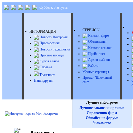
Суббота, 8 августа,
Д
СЕРВИСЫ
ИНФОРМАЦИЯ
Каталог фирм
Новости Костромы
Объявления
Пресс-релизы
Каталог ссылок
Новости технологий
Прайс-лист
Прогноз погоды
Архив файлов
Курсы валют
Работа
Справка
Желтые страницы
Транспорт
Проект "Школьный
Наши друзья
сайт"
Лучшее в Костроме
Лучшие вакансии и резюме
Справочник фирм
Общайся на форуме
Знакомства
В этот день: