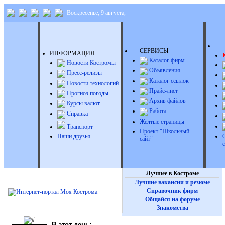
Воскресенье, 9 августа,
Д
СЕРВИСЫ
ИНФОРМАЦИЯ
Каталог фирм
Новости Костромы
Объявления
Пресс-релизы
Каталог ссылок
Новости технологий
Прайс-лист
Прогноз погоды
Архив файлов
Курсы валют
Работа
Справка
Желтые страницы
Транспорт
Проект "Школьный
Наши друзья
сайт"
Лучшее в Костроме
Лучшие вакансии и резюме
Справочник фирм
Общайся на форуме
Знакомства
В этот день: