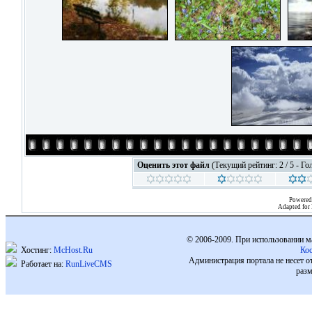
Оценить этот файл
(Текущий рейтинг: 2 / 5 - Го
Powered
Adapted for
© 2006-2009. При использовании м
Хостинг:
McHost.Ru
Ко
Администрация портала не несет о
Работает на:
RunLiveCMS
разм