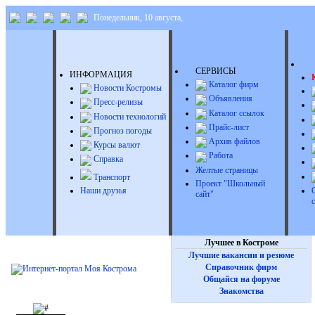
Понедельник, 10 августа,
Д
СЕРВИСЫ
ИНФОРМАЦИЯ
Каталог фирм
Новости Костромы
Объявления
Пресс-релизы
Каталог ссылок
Новости технологий
Прайс-лист
Прогноз погоды
Архив файлов
Курсы валют
Работа
Справка
Желтые страницы
Транспорт
Проект "Школьный
Наши друзья
сайт"
Лучшее в Костроме
Лучшие вакансии и резюме
Справочник фирм
Общайся на форуме
Знакомства