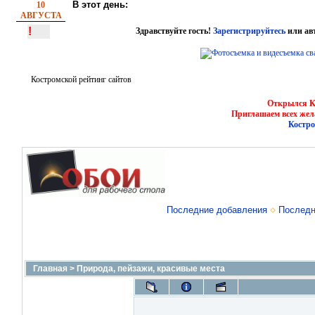
В этот день:
10
АВГУСТА
!
Здравствуйте гость!
Зарегистрируйтесь
или ав
Костромской рейтинг сайтов
Открылся Ко
Приглашаем всех жел
Костро
Последние добавления
Последн
Главная
>
Природа, пейзажи, красивые места