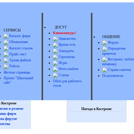
ДОСУГ
СЕРВИСЫ
Киноконкурс!
Каталог фирм
ОБЩЕНИЕ
Знакомства
Объявления
Форум
Время есть
Каталог ссылок
Передатчик
Анекдоты
приветов
Прайс-лист
Гороскопы
Кострома: люблю
Архив файлов
Игры
ненавижу
Работа
Фото-альбом
Страна советов
Желтые страницы
Статьи
Пользователи
Проект "Школьный
Обои для рабочего
сайт"
стола
 Костроме
нсии и резюме
Погода в Костроме
ник фирм
на форуме
омства