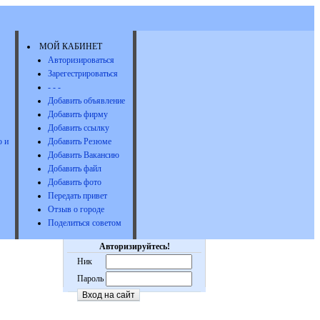
МОЙ КАБИНЕТ
Авторизироваться
Зарегестрироваться
- - -
Добавить объявление
Добавить фирму
Добавить ссылку
 и
Добавить Резюме
Добавить Вакансию
Добавить файл
Добавить фото
Передать привет
Отзыв о городе
Поделиться советом
Авторизируйтесь!
Ник
Пароль