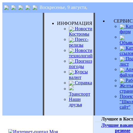
Воскресенье, 9 августа,
СЕРВИ
ИНФОРМАЦИЯ
Кат
Новости
фирм
Костромы
Пресс-
Объяв
релизы
Кат
Новости
ссыло
технологий
Пра
Прогноз
лист
погоды
Арх
Курсы
файло
валют
Раб
Справка
Желты
стран
Транспорт
Проек
Наши
"Шко
друзья
сайт"
Лучшее в Кос
Лучшие вакан
резюме