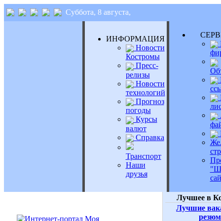
Суббота, 8 августа,
СЕР
ИНФОРМАЦИЯ
Новости
фи
Костромы
Пресс-
Об
релизы
Новости
сс
технологий
Прогноз
ли
погоды
Курсы
фа
валют
Справка
Же
ст
Транспорт
Пр
Наши
"Ш
друзья
сай
Лучшее в К
Лучшие вак
резюм