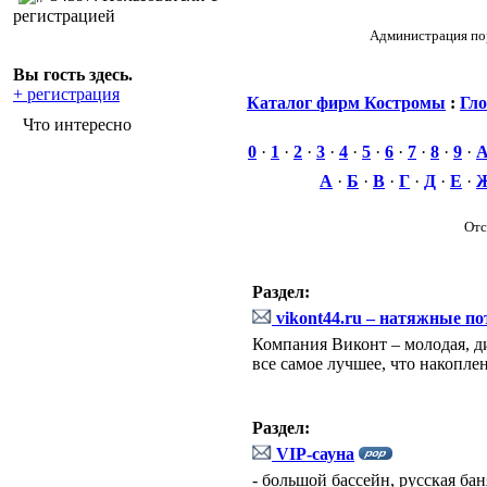
регистрацией
Администрация пор
Вы гость здесь.
+ регистрация
Каталог фирм Костромы
:
Гло
Что интересно
0
·
1
·
2
·
3
·
4
·
5
·
6
·
7
·
8
·
9
·
А
·
Б
·
В
·
Г
·
Д
·
Е
·
Отс
Раздел:
vikont44.ru – натяжные п
Компания Виконт – молодая, д
все самое лучшее, что накопле
Раздел:
VIP-сауна
- большой бассейн, русская бан