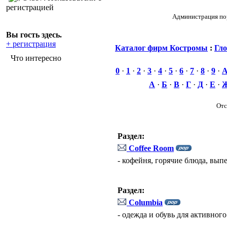
регистрацией
Администрация пор
Вы гость здесь.
+ регистрация
Каталог фирм Костромы
:
Гло
Что интересно
0
·
1
·
2
·
3
·
4
·
5
·
6
·
7
·
8
·
9
·
А
·
Б
·
В
·
Г
·
Д
·
Е
·
Отс
Раздел:
Coffee Room
- кофейня, горячие блюда, вып
Раздел:
Columbia
- одежда и обувь для активного