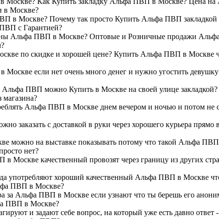
в Москве? Как Купить закладку Альфа ПВП в Москве? Цена на
и в Москве?
ВП в Москве? Почему так просто Купить Альфа ПВП закладкой
ПВП с Гарантией?
ины Альфа ПВП в Москве? Оптовые и Розничные продажи Альф
м?
скве по скидке и хорошей цене? Купить Альфа ПВП в Москве ч
 Москве если нет очень много денег и нужно угостить девушку
 Альфа ПВП можно Купить в Москве на своей улице закладкой?
 магазина?
реблять Альфа ПВП в Москве днем вечером и ночью и потом не 
но заказать с доставкой в руки через хорошего курьера прямо в
е можно на выставке показывать потому что такой Альфа ПВП 
просто нет?
в Москве качественный провозят через границу из других стра
гда употребляют хороший качественный Альфа ПВП в Москве что
ьфа ПВП в Москве?
а за Альфа ПВП в Москве если узнают что ты берешь его аноним
фа ПВП в Москве?
агируют и задают себе вопрос, на который уже есть давно ответ