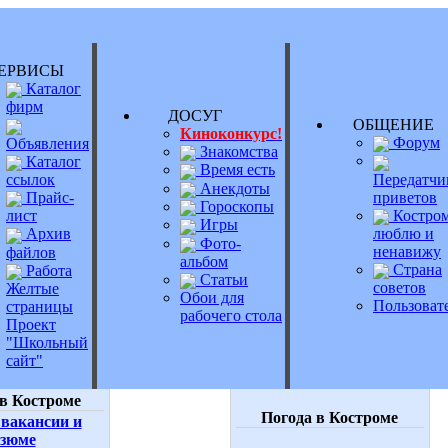
РВИСЫ
Каталог
фирм
ДОСУГ
ОБЩЕНИ
Киноконкурс!
Форум
Объявления
Знакомства
Каталог
Время есть
Передатчи
ссылок
Анекдоты
приветов
Прайс-
Гороскопы
Костром
лист
Игры
люблю и
Архив
Фото-
ненавижу
файлов
альбом
Страна
Работа
Статьи
советов
Желтые
Обои для
Пользоват
страницы
рабочего стола
Проект
"Школьный
сайт"
в Костроме
Погода в Костроме
вакансии и
езюме