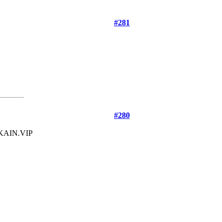
#281
#280
KAIN.VIP