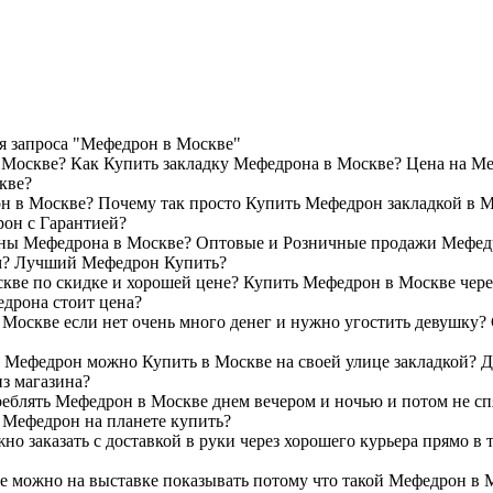
я запроса "Мефедрон в Москве"
 Москве? Как Купить закладку Мефедрона в Москве? Цена на М
кве?
н в Москве? Почему так просто Купить Мефедрон закладкой в М
он с Гарантией?
ны Мефедрона в Москве? Оптовые и Розничные продажи Мефед
м? Лучший Мефедрон Купить?
кве по скидке и хорошей цене? Купить Мефедрон в Москве чере
едрона стоит цена?
Москве если нет очень много денег и нужно угостить девушку?
 Мефедрон можно Купить в Москве на своей улице закладкой? 
з магазина?
еблять Мефедрон в Москве днем вечером и ночью и потом не сп
Мефедрон на планете купить?
о заказать с доставкой в руки через хорошего курьера прямо в т
 можно на выставке показывать потому что такой Мефедрон в М