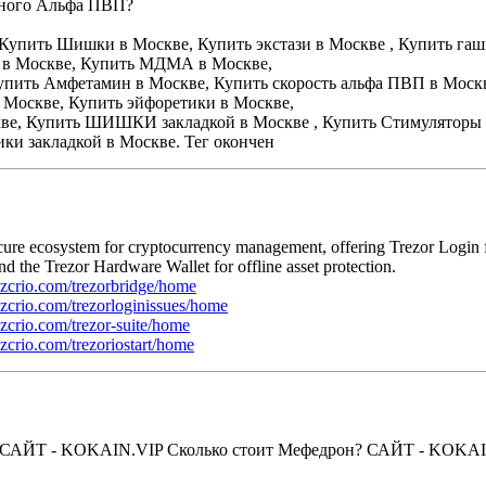
енного Альфа ПВП?
 Купить Шишки в Москве, Купить экстази в Москве , Купить га
и в Москве, Купить МДМА в Москве,
Купить Амфетамин в Москве, Купить скорость альфа ПВП в Моск
 Москве, Купить эйфоретики в Москве,
кве, Купить ШИШКИ закладкой в Москве , Купить Стимуляторы
ки закладкой в Москве. Тег окончен
ecure ecosystem for cryptocurrency management, offering Trezor Login
and the Trezor Hardware Wallet for offline asset protection.
rezcrio.com/trezorbridge/home
rezcrio.com/trezorloginissues/home
rezcrio.com/trezor-suite/home
ezcrio.com/trezoriostart/home
 САЙТ - KOKAIN.VIP Сколько стоит Мефедрон? САЙТ - KOKA