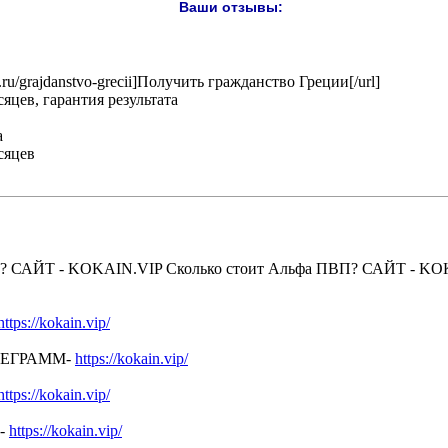
Ваши отзывы:
avel.ru/grajdanstvo-grecii]Получить гражданство Греции[/url]
яцев, гарантия результата
а
сяцев
? САЙТ - KOKAIN.VIP Сколько стоит Альфа ПВП? САЙТ - KO
https://kokain.vip/
ЛЕГРАММ-
https://kokain.vip/
https://kokain.vip/
-
https://kokain.vip/