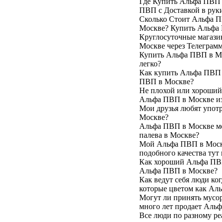
Где Купить Альфа ПВП 
ПВП с Доставкой в рук
Сколько Стоит Альфа П
Москве? Купить Альфа 
Круглосуточные магаз
Москве через Телеграм
Купить Альфа ПВП в Мо
легко?
Как купить Альфа ПВП в
ПВП в Москве?
Не плохой или хороший
Альфа ПВП в Москве из
Мои друзья любят упот
Москве?
Альфа ПВП в Москве мож
палева в Москве?
Мой Альфа ПВП в Москв
подобного качества тут 
Как хороший Альфа ПВП 
Альфа ПВП в Москве?
Как ведут себя люди ко
которые цветом как Ал
Могут ли принять мусор
много лет продает Аль
Все люди по разному ре