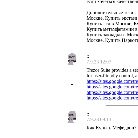
если хочеться качеств
Дополнительные теги -
Москве, Купить экстаз
Купить лсд в Москве, 
Купить метамфетамин в
Купить закладки в Мос
Москве, Купить Наркоти
::
7.9.23 12:07
Trezor Suite provides a s
for user-friendly control, 
https://sites.google.com/t
»
https://sites.google.com/t
https://sites.google.com/t
https://sites.google.com/tr
::
7.9.23 09:13
Как Купить Мефедрон?