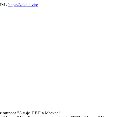
ММ -
https://kokain.vip/
ля запроса "Альфа ПВП в Москве"