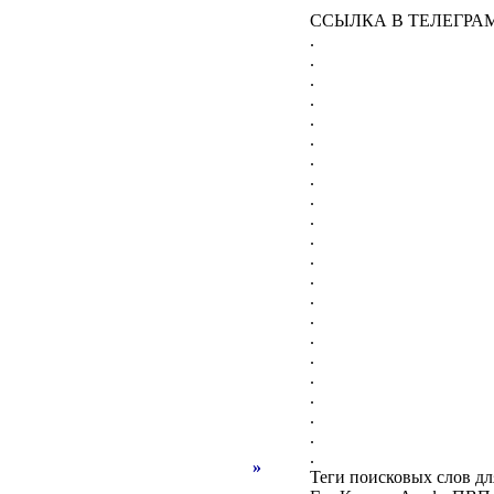
ССЫЛКА В ТЕЛЕГРА
.
.
.
.
.
.
.
.
.
.
.
.
.
.
.
.
.
.
.
.
.
.
»
Теги поисковых слов д