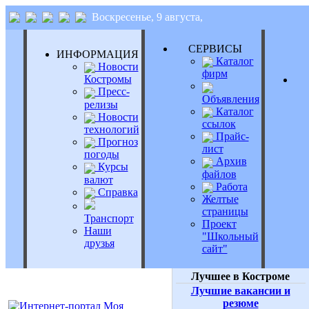
Воскресенье, 9 августа,
СЕРВИСЫ
ИНФОРМАЦИЯ
Каталог
Новости
фирм
Костромы
Пресс-
Объявления
релизы
Каталог
Новости
ссылок
технологий
Прайс-
Прогноз
лист
погоды
Архив
Курсы
файлов
валют
Работа
Справка
Желтые
страницы
Транспорт
Проект
Наши
"Школьный
друзья
сайт"
Лучшее в Костроме
Лучшие вакансии и
резюме