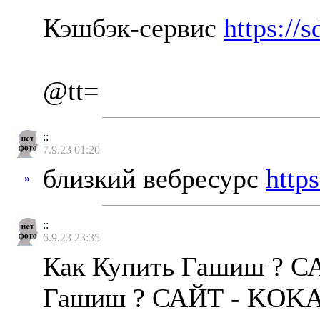
Кэшбэк-сервис
https://
@tt=
::
7.9.23 01:20
близкий вебресурс
https
»
::
6.9.23 23:35
Как Купить Гашиш ? С
Гашиш ? САЙТ - KOKA