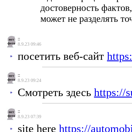
достоверность фактов
может не разделять то
::
8.9.23 09:46
посетить веб-сайт
https
»
::
8.9.23 09:24
Смотреть здесь
https://
»
::
8.9.23 07:39
site here
https://automob
»